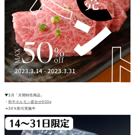
▼3月「月間特売商品」
・
和牛ホルモン盛合せ600g
→30％割引実施中