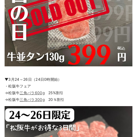
▼3月24～26日（24日0時開始）
・松阪牛フェア
→松阪牛
三角バラ600g
25%割引
→松阪牛
三角バラ300g
20％割引