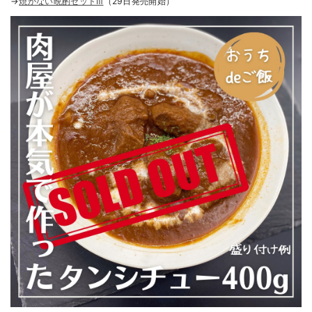
→
焼かない晩酌セットⅢ
（29日発売開始）