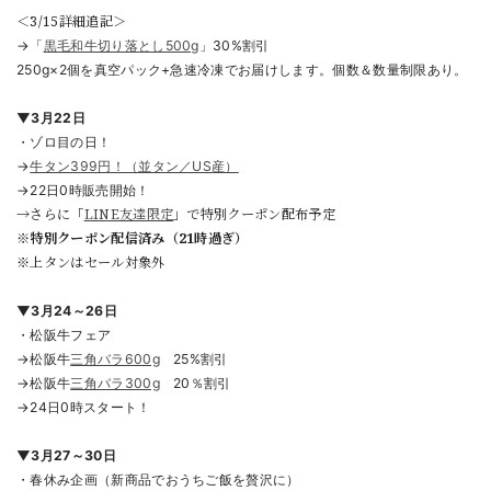
＜3/15詳細追記＞
​→「
黒毛和牛切り落とし500g
」30%割引
250g×2個を真空パック+急速冷凍でお届けします。個数＆数量制限あり。
▼3月22日
・ゾロ目の日！
→
牛タン399円！（並タン／US
産）
→22日0時販売開始！
→さらに「
LINE友達限定
」で特別クーポン配布予定
※特別クーポン配信済み（21時過ぎ）
※上タンはセール対象外
▼3月24～26日
・松阪牛フェア
→松阪牛
三角バラ600g
25%割引
→松阪牛
三角バラ300g
20％割引
→24日0時スタート！
▼3月27～30日
・春休み企画（
新商品でおうちご飯を贅沢に）