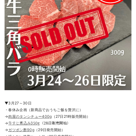
▼3月27～30日
・春休み企画（
新商品でおうちご飯を贅沢に）
→
肉屋のタンシチュー400g
（27日21時販売開始）
牛すじ煮込み350g
（28日販売開始）
→
→
ガツポン酢90g
（29日発売開始）