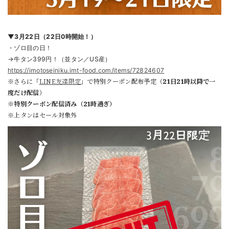
▼3月22日（22日0時開始！）
・ゾロ目の日！
→牛タン399円！
（並タン／US
産）
https://imotoseiniku.imt-food.com/items/72824607
※さらに「
LINE友達限定
」で特別クーポン配布予定（
21日21時以降で一
度だけ配信
）
※特別クーポン配信済み（21時過ぎ）
※上タンはセール対象外