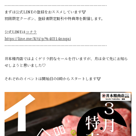
------------------------------------------------------------------------------
まずは公式LINEの登録をおススメしています🐮
初回限定クーポン、登録者限定割引や特典等を配信します。
公式LINEは
コチラ
https://line.me/R/ti/p/%40314nnqai
------------------------------------------------------------------------------
井本精肉店ではよくゲリラ的なセールを行いますが、月は全て先にお知ら
せしようと思いました♡
それぞれのイベントは開始日の0時からスタートします🐮