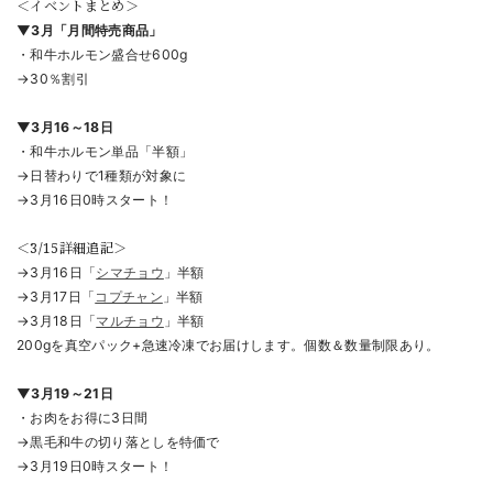
＜イベントまとめ＞
▼3月「月間特売商品」
・和牛ホルモン盛合せ600g
→30％割引
▼3月16～18日
・和牛ホルモン単品「半額」
→日替わりで1種類が対象に
→3月16日0時スタート！
＜3/15詳細追記＞
→3月16日「
シマチョウ
」半額
→3月17日「
コプチャン
」半額
→3月18日「
マルチョウ
」半額
200gを真空パック+急速冷凍でお届けします。個数＆数量制限あり。
▼3月19～21日
・お肉をお得に3日間
→黒毛和牛の切り落としを特価で
→
3月19日0時スタート！