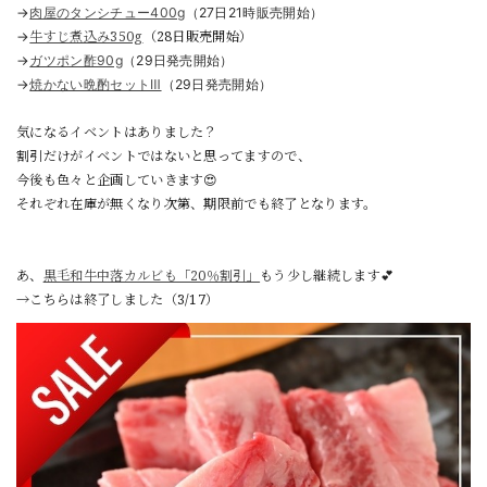
→
肉屋のタンシチュー400g
（27日21時販売開始）
牛すじ煮込み350g
（28日販売開始）
→
→
ガツポン酢90g
（29日発売開始）
→
焼かない晩酌セットⅢ
（29日発売開始）
気になるイベントはありました？
割引だけがイベントではないと思ってますので、
今後も色々と企画していきます😍
それぞれ在庫が無くなり次第、期限前でも終了となります。
あ、
黒毛和牛中落カルビも「20％割引」
もう少し継続します💕
→こちらは終了しました（3/17）