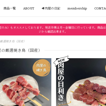
商品一覧
ABOUT
🥩肉屋の日記
membership
CONTA
定のみ）もオススメしております。発送作業は月〜金曜日に行っています。商品は
ジから確認出来ます。
厳選焼き鳥（国産）
屋の厳選焼き鳥（国産）