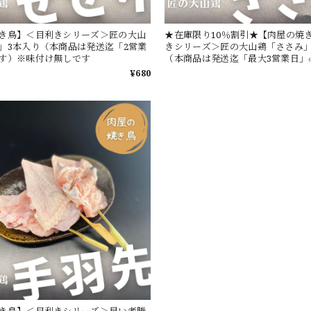
き鳥】＜目利きシリーズ＞匠の大山
★在庫限り10％割引★【肉屋の焼
」3本入り（本商品は発送迄「2営業
きシリーズ＞匠の大山鶏「ささみ」
す）※味付け無しです
（本商品は発送迄「最大3営業日」
※味付け無しです
¥680
き鳥】＜目利きシリーズ＞早い者勝