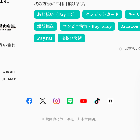
次の方法がご利用頂けます。
あと払い（Pay ID）
クレジットカード
キャ
銀行振込
コンビニ決済・Pay-easy
Amazon 
PayPal
後払い決済
お問い合わ
お支払い
ABOUT
MAP
© 焼肉食材卸・販売「井本精肉店」