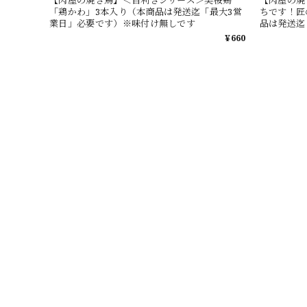
「鶏かわ」3本入り（本商品は発送迄「最大3営
ちです！匠
業日」必要です）※味付け無しです
品は発送迄
け無しです
¥660