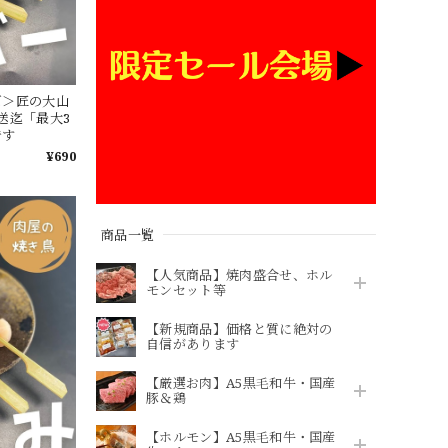
ズ＞匠の大山
送迄「最大3
です
¥690
商品一覧
【人気商品】焼肉盛合せ、ホル
モンセット等
【新規商品】価格と質に絶対の
自信があります
【厳選お肉】A5黒毛和牛・国産
豚＆鶏
【ホルモン】A5黒毛和牛・国産