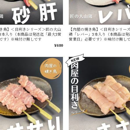
き鳥】＜目利きシリーズ＞匠の大山
【肉屋の焼き鳥】＜目利きシリー
3本入り（本商品は発送迄「最大3営
鶏「レバー」3本入り（本商品は発
です）※味付け無しです
営業日」必要です）※味付け無し
¥680