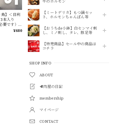
牛のホルモン
【ミートデリカ】もつ鍋セッ
き鳥】＜目利
ト、ホルモンちゃんぽん等
3本入り
必要です）
【おうちde小鉢】白センマイ刺
¥680
し、ミノ刺し、タレ、豚足等
【特売商品】セール中の商品は
コチラ
SHOP INFO
ABOUT
🥩肉屋の日記
membership
マイページ
CONTACT