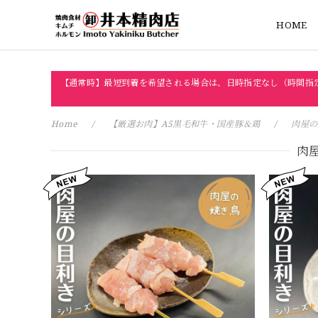
HOME
【通常時】最短到着を希望される場合は、日時指定なし（時間指
Home
【厳選お肉】A5黒毛和牛・国産豚＆鶏
肉屋の
肉