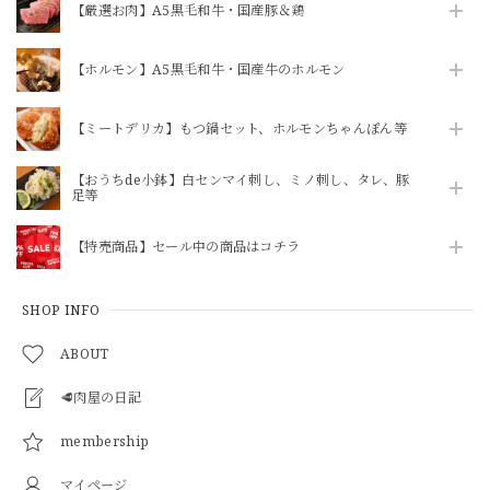
【厳選お肉】A5黒毛和牛・国産豚＆鶏
【ホルモン】A5黒毛和牛・国産牛のホルモン
【ミートデリカ】もつ鍋セット、ホルモンちゃんぽん等
【おうちde小鉢】白センマイ刺し、ミノ刺し、タレ、豚
足等
【特売商品】セール中の商品はコチラ
SHOP INFO
ABOUT
🥩肉屋の日記
membership
マイページ