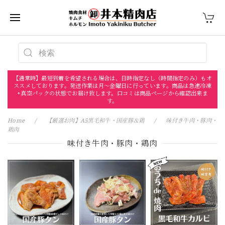
【通常時】最短到着を希望される場合は、日時指定なし（時間指定のみ）もオ
ススメしております。発送作業は月〜金曜日に行っています。商品は急速冷凍
+真空パックの状態でお届け致します。口コミは商品ページから確認出来ま
す。
Home
【厳選お肉】A5黒毛和牛・国産豚＆鶏
味付き牛肉・豚肉・
鶏肉
味付き牛肉・豚肉・鶏肉