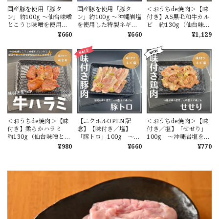
国産豚を使用「豚タ
国産豚を使用「豚タ
＜おうちde焼肉＞【味
ン」約100g ～仙台味噌
ン」約100g ～沖縄岩塩
付き】A5黒毛和牛カル
とこうじ味噌を使用し
を使用した特製ネギ塩
ビ 約130g（仙台味噌
た特製味噌ダレで味付
だれで味付け～
とこうじ味噌をブレン
¥660
¥660
¥1,129
け～
ドしてさらに醤油で整
えた自家製秘伝のタレ
で味付け ）
＜おうちde焼肉＞【味
【ニクホルOPEN記
＜おうちde焼肉＞【味
付き】柔らかハラミ
念】【味付き／塩】
付き／塩】「せせり」
約130g（仙台味噌とこ
「豚トロ」100g ～沖
100g ～沖縄岩塩を使
うじ味噌をブレンドし
縄岩塩を使用した特製
用した特製ネギ塩だれ
¥980
¥660
¥770
てさらに醤油で整えた
ネギ塩だれで味付け～
で味付け～（トレー無
自家製秘伝のタレで味
（トレー無しで袋の真
しで袋の真空パックで
付け ）
空パックでお届け）※
お届け）
ニクホル＆井本精肉の
Instagramフォローお
願いします