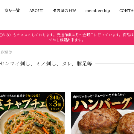
商品一覧
ABOUT
🥩肉屋の日記
membership
CONTA
定のみ）もオススメしております。発送作業は月〜金曜日に行っています。商品は
ジから確認出来ます。
、豚足等
白センマイ刺し、ミノ刺し、タレ、豚足等