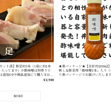
カット済】豚足約5本（1袋に約1本
★新パッケージ★【合計約200ml
ト入ってます）※酢味噌は別売りで
刺し＆豚足用「酢味噌1本」入り（
は追加OPや商品追加にて購入をお願
り新パッケージでお届けいたしま
イ刺し、豚足に付けて召し上がり
¥2,980
MORE