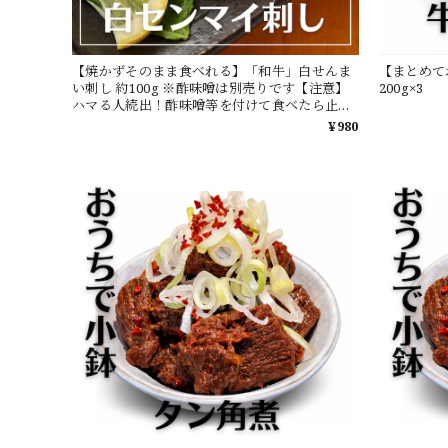
【焼かずそのまま食べれる】「和牛」白せんま
【まとめて
い刺し 約100g ※酢味噌は別売りです【注意】
200g×3
ハマる人続出！酢味噌等を付けて食べたら止ま
りません
¥980