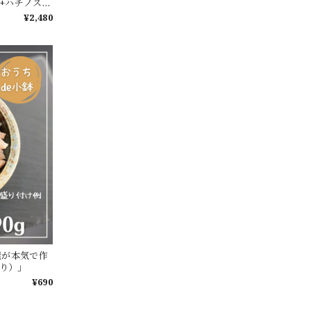
酢+ハチノス青
¥2,480
屋が本気で作
入り）」
¥690