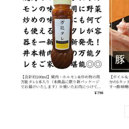
【合計約200ml】焼肉・ホルモン&炒め物の用
【ボイル＆
万能タレ1本入り（本商品に限り新パッケージ
分の5カッ
でお届けいたします）※焼いたお肉につけて
す→酢味噌
も、焼く前に揉み込んでもOK
いします
¥790