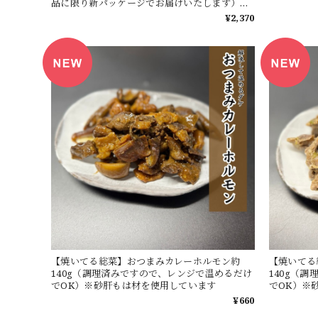
品に限り新パッケージでお届けいたします）※
センマイ刺し、豚足に付けて召し上がりくださ
¥2,370
い
【焼いてる総菜】おつまみカレーホルモン約
【焼いてる
140g（調理済みですので、レンジで温めるだけ
140g（
でOK）※砂肝もは材を使用しています
でOK）※
¥660