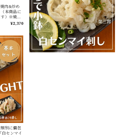
】焼肉&炒め
り（本商品に
ます）※焼い
んでもOK
¥2,370
種類別に個包
「白センマイ