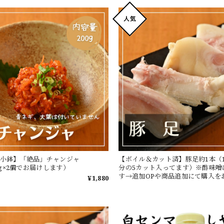
e小鉢】「絶品」チャンジャ
【ボイル＆カット済】豚足約1本（
00g×2個でお届けします）
分の5カット入ってます）※酢味噌
す→追加OPや商品追加にて購入を
¥1,880