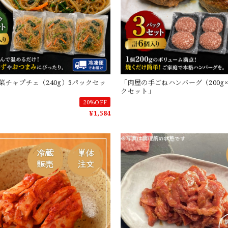
菜チャプチェ（240g）3パックセッ
「肉屋の手ごねハンバーグ（200g×
クセット」
20%OFF
¥1,584