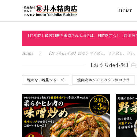
HOME
【通常時】最短到着を希望される場合は、日時指定なし（時間指
Home
【おうちde小鉢】白センマイ刺し、ミノ刺し、タレ
【おうちde小鉢】
焼かない晩酌シリーズ
焼肉＆ホルモンのタレはコチラ