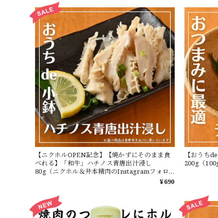
【ニクホルOPEN記念】【焼かずにそのまま食
【おうちd
べれる】「和牛」ハチノス青唐出汁浸し
200g（1
80g（ニクホル＆井本精肉のInstagramフォロ
ーお願いします）
¥690