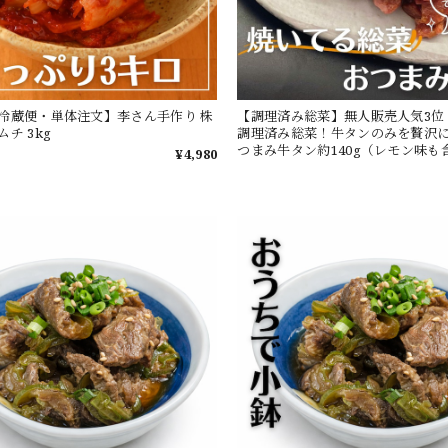
冷蔵便・単体注文】李さん手作り 株
【調理済み総菜】無人販売人気3位
チ 3kg
調理済み総菜！牛タンのみを贅沢
つまみ牛タン約140g（レモン味も
¥4,980
もあります）※使用するタンの部
も異なります