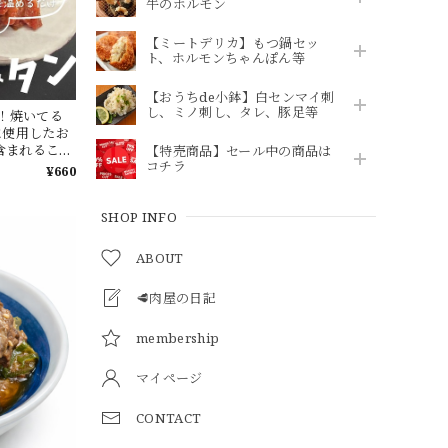
牛のホルモン
【ミートデリカ】もつ鍋セッ
ト、ホルモンちゃんぽん等
【おうちde小鉢】白センマイ刺
し、ミノ刺し、タレ、豚足等
！焼いてる
に使用したお
含まれること
【特売商品】セール中の商品は
コチラ
位により硬さ
¥660
SHOP INFO
ABOUT
🥩肉屋の日記
membership
マイページ
CONTACT