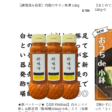
〖調理済み総菜〗肉屋の牛タン角煮 240g
【まとめて
240g×3
¥780
★新パッケージ★【合計約600ml】白センマイ
【焼かずに
刺し＆豚足用「酢味噌200ml×3本」入り（本商
った「上ミ