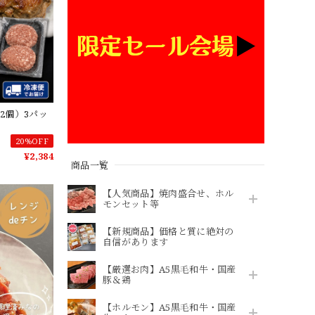
2個）3パッ
20%OFF
¥2,384
商品一覧
【人気商品】焼肉盛合せ、ホル
モンセット等
【新規商品】価格と質に絶対の
自信があります
【厳選お肉】A5黒毛和牛・国産
豚＆鶏
【ホルモン】A5黒毛和牛・国産