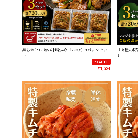
柔らかヒレ肉の味噌炒め（240g）3パックセッ
「肉屋の野
ト
ト」
20%OFF
¥1,584