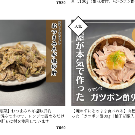
刺し100g（酢味噌付）+がつポン
¥980
唐出汁浸し」※選べるおつまみOP
総菜】おつまみネギ塩砂肝約
【焼かずにそのまま食べれる】肉
調理済みですので、レンジで温めるだけ
った「ガツポン酢90g（柚子胡椒
砂肝もは材を使用しています
¥660