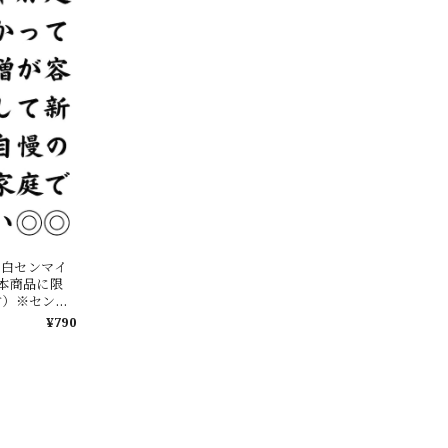
】白センマイ
本商品に限
す）※センマ
ください
¥790