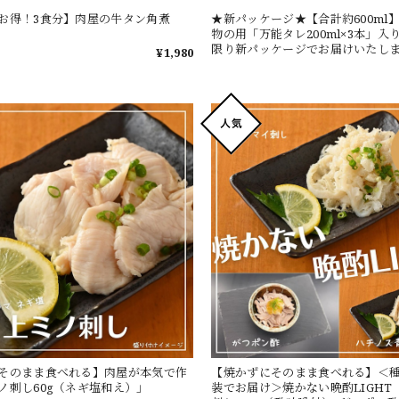
お得！3食分】肉屋の牛タン角煮
★新パッケージ★【合計約600ml
物の用「万能タレ200ml×3本」入
限り新パッケージでお届けいたし
¥1,980
たお肉につけても、焼く前に揉み込
そのまま食べれる】肉屋が本気で作
【焼かずにそのまま食べれる】＜
ノ刺し60g（ネギ塩和え）」
装でお届け＞焼かない晩酌LIGHT