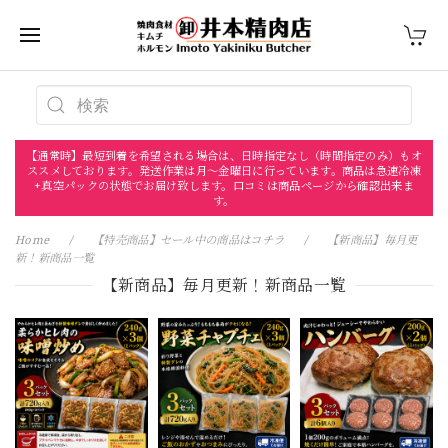
【通常時】最短到着を希望される場合は、日時指定なし（時間指定のみ）もオ
ススメしております。発送作業は月〜金曜日に行っています。商品は急速冷凍
+真空パックの状態でお届け致します。口コミは商品ページから確認出来ま
す。
Home
【特売商品】セール中の商品はコチラ
【新商品】毎月更
新！新商品一覧
【新商品】毎月更新！新商品一覧