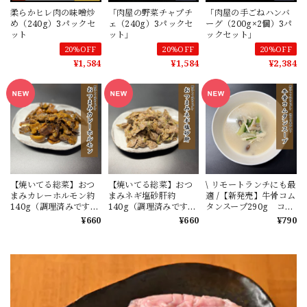
柔らかヒレ肉の味噌炒
「肉屋の野菜チャプチ
「肉屋の手ごねハンバ
め（240g）3パックセ
ェ（240g）3パックセ
ーグ（200g×2個）3パ
ット
ット」
ックセット」
20%OFF
20%OFF
20%OFF
¥1,584
¥1,584
¥2,384
【焼いてる総菜】おつ
【焼いてる総菜】おつ
\ リモートランチにも最
まみカレーホルモン約
まみネギ塩砂肝約
適 /【新発売】牛骨コム
140g（調理済みですの
140g（調理済みですの
タンスープ290g コラ
で、レンジで温めるだ
で、レンジで温めるだ
ーゲン等の栄養素の高
¥660
¥660
¥790
けでOK）※砂肝もは材
けでOK）※砂肝もは材
い牛骨を長時間煮込ん
を使用しています
を使用しています
で完成させた春雨入り
のスープ