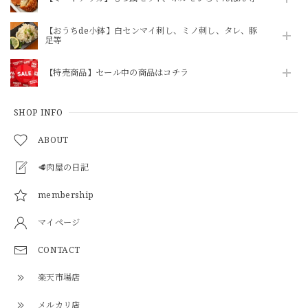
【ニクホルOPEN記念】【焼かずにそのまま食べれる】「和牛」ハチノス青唐出汁浸し80g（ニクホル＆井本精肉のInstagramフォローお願いします）
2026/07/28
【おうちde小鉢】白センマイ刺し、ミノ刺し、タレ、豚
足等
【特売商品】セール中の商品はコチラ
【焼かずそのまま食べれる】「和牛」白せんまい刺し 約100g ※酢味噌は別売りです【注意】ハマる人続出！酢味噌等を付けて食べたら止まりません
2026/07/28
SHOP INFO
ABOUT
🥩肉屋の日記
柔らかヒレ肉の味噌炒め（240g）3パックセット
2026/07/26
membership
マイページ
\ 今動画で話題のあのマルチョウをご自宅で / ★井本精肉のYouTubeで焼き方動画アップしました★【芝浦直送】和牛大トロ -ロング- 味付きホルモン「マルチョウ」約230g（小腸）韓国 ASMR 長い
CONTACT
2026/07/23
楽天市場店
メルカリ店