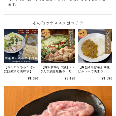
ます。
その他のオススメはコチラ
【ホルモンちゃんぽんに匹敵する美味さ】一人で満腹究極の「あご出汁醬油」もつ鍋セット（アルミ鍋付）全て国産！醤油ベースの出汁に和牛ホルモンとたっぷりの国産野菜が染み込みます。ボリュームがあり1.5人前ぐらいの量です。鍋も野菜も準備が大変な方は特に必食です。この商品は届いた瞬間にコンロでもつ鍋が出来ます！何も準備する必要がありません。何もかも面倒くさい方におススメです！
2026/08/05
お盆休みに食べる予定で注文しました。 発送も早く感謝し
ています。 食べるのが楽しみです。 おまけのタンもありが
とうございます。 またよろしくお願いします。
【ホルモンちゃんぽん
【贅沢和牛もつ鍋】2～
【調理済み総菜】今晩
に匹敵する美味さ】一
3人で満腹究極の「あご
はカレーで決まり！
【ジャストサイズ】「柔らか」牛ハラミ 約80g
人で満腹究極の「あご
出汁醬油」もつ鍋セッ
「肉屋特製」ちょっと
¥1,680
¥3,480
¥1,580
2026/08/05
出汁醬油」もつ鍋セッ
ト（野菜＆アルミ鍋無
大人な牛すじカレー3食
ト（アルミ鍋付）全て
し）醤油ベースの出汁
分（約250g×3）温めて
国産！醤油ベースの出
に和牛ホルモンが染み
ご飯にかけるダケ※お
汁に和牛ホルモンとた
込みます。お好みの野
米はついていません
お盆休みに食べる予定で注文しました。 発送も早く感謝し
っぷりの国産野菜が染
菜を追加してもつ鍋の
ています。 食べるのが楽しみです。 またよろしくお願いし
み込みます。ボリュー
完成！素材、出汁、ち
ムがあり1.5人前ぐらい
ゃんぽん麵の全てに拘
ます。
の量です。鍋も野菜も
っています！※あご出
準備が大変な方は特に
汁は2倍濃縮が2つセッ