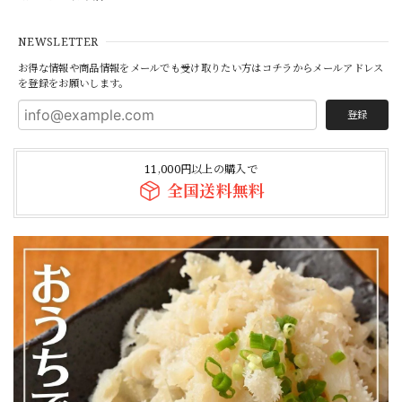
【焼かずそのまま食べれる】「和牛」白せんまい刺し 約180g ※酢味噌は別売りです ※ご注文数によっては1P100gにてご注文のグラムまでご用意する場合もございます【注意】ハマる人続出！酢味噌等を付けて食べたら止まりません
2026/07/19
NEWSLETTER
お得な情報や商品情報をメールでも受け取りたい方はコチラからメールアドレス
を登録をお願いします。
白も黒もどちらもオススメです！
登録
【焼かずそのまま食べれる】「和牛」黒せんまい刺し 約80g ※酢味噌は別売りです【注意】ハマる人続出！酢味噌等を付けて食べたら止まりません（生産量が少ない為、数量制限中です）
11,000円以上の購入で
2026/07/19
全国送料無料
本当に美味しいです！身体にも良いですし小学生の息子も毎
日食べています。
【焼かずにそのまま食べれる】＜種類別に個包装でお届け＞焼かない晩酌LIGHT「白センマイ刺し100g（酢味噌付）+がつポン酢+ハチノス青唐出汁浸し」※選べるおつまみOP
2026/07/09