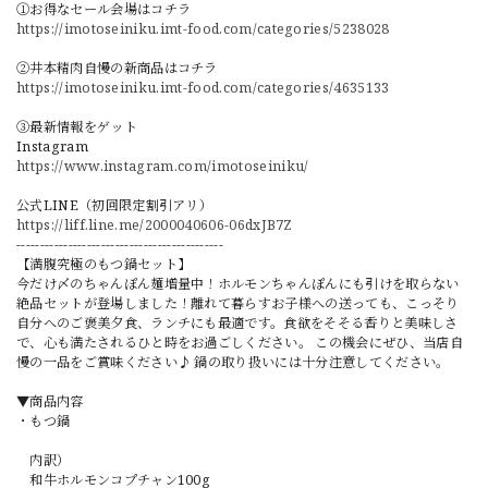
①お得なセール会場はコチラ
https://imotoseiniku.imt-food.com/categories/5238028
②井本精肉自慢の新商品はコチラ
https://imotoseiniku.imt-food.com/categories/4635133
③最新情報をゲット
Instagram
https://www.instagram.com/imotoseiniku/
公式LINE（初回限定割引アリ）
https://liff.line.me/2000040606-06dxJB7Z
--------------------------------------------
【満腹究極のもつ鍋セット】
今だけ〆のちゃんぽん麺増量中！ホルモンちゃんぽんにも引けを取らない
絶品セットが登場しました！離れて暮らすお子様への送っても、こっそり
自分へのご褒美夕食、ランチにも最適です。食欲をそそる香りと美味しさ
で、心も満たされるひと時をお過ごしください。 この機会にぜひ、当店自
慢の一品をご賞味ください♪ 鍋の取り扱いには十分注意してください。
▼商品内容
・もつ鍋
内訳）
和牛ホルモンコプチャン100g