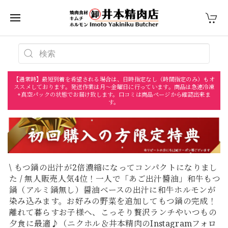
【通常時】最短到着を希望される場合は、日時指定なし（時間指定のみ）もオ
ススメしております。発送作業は月〜金曜日に行っています。商品は急速冷凍
+真空パックの状態でお届け致します。口コミは商品ページから確認出来ま
す。
\ もつ鍋の出汁が2倍濃縮になってコンパクトになりまし
た / 無人販売人気4位！一人で「あご出汁醬油」和牛もつ
鍋（アルミ鍋無し）醤油ベースの出汁に和牛ホルモンが
染み込みます。お好みの野菜を追加してもつ鍋の完成！
離れて暮らすお子様へ、こっそり贅沢ランチやいつもの
夕食に最適♪（ニクホル＆井本精肉のInstagramフォロ