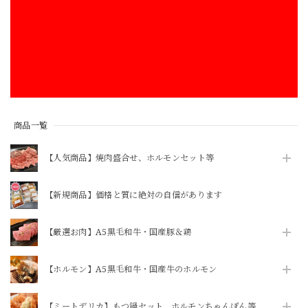
【送料込・冷蔵便・単体注文】李さん手作り 株付き白菜キムチ 1kg
2026/07/28
品物が来てから支払方法が長過ぎる。
商品一覧
【ボイル＆カット済】豚足約1本（1袋に約1本分の5カット入ってます）※酢味噌は別売りです→追加OPや商品追加にて購入をお願いします
2026/07/28
【人気商品】焼肉盛合せ、ホルモンセット等
いつも利用させていただいております！知人にも紹介して好
【新規商品】価格と質に絶対の自信があります
評です。
【厳選お肉】A5黒毛和牛・国産豚＆鶏
【ニクホルOPEN記念】【焼かずにそのまま食べれる】「和牛」ハチノス青唐出汁浸し80g（ニクホル＆井本精肉のInstagramフォローお願いします）
2026/07/28
【ホルモン】A5黒毛和牛・国産牛のホルモン
【ミートデリカ】もつ鍋セット、ホルモンちゃんぽん等