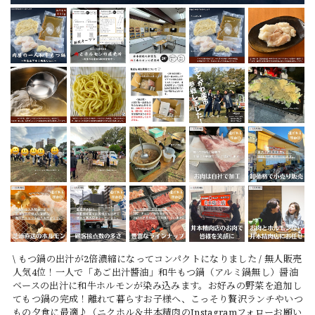
\ もつ鍋の出汁が2倍濃縮になってコンパクトになりました / 無人販売
人気4位！一人で「あご出汁醬油」和牛もつ鍋（アルミ鍋無し）醤油
ベースの出汁に和牛ホルモンが染み込みます。お好みの野菜を追加し
てもつ鍋の完成！離れて暮らすお子様へ、こっそり贅沢ランチやいつ
もの夕食に最適♪（ニクホル＆井本精肉のInstagramフォローお願い