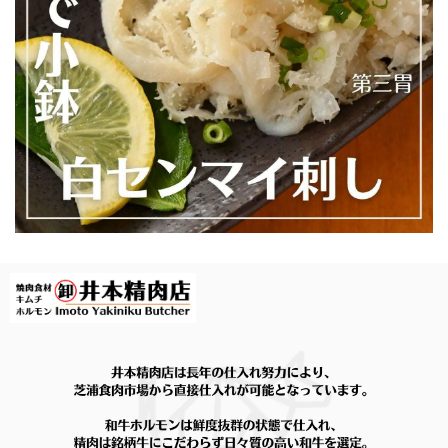
＜3～5人前／全5種約550g＞「盛合せ」牛三昧満腹セット（A5黒毛和牛カルビ、A5黒毛和牛赤身切り落とし、国産牛ロース、牛ハラミ、牛タン）※ソーセージがOP限定で選択可能
2026/07/08
\ 今動画で話題のあのマルチョウをご自宅で / ★井本精肉のYouTubeで焼き方動画アップしました★【芝浦直送】和牛大トロ -ロング- 味付きホルモン「マルチョウ」約230g（小腸）韓国 ASMR 長い
2026/06/23
求めていたマルチョウそのものでした！ 脂もしつこくな
く、またリピートします！
\ 今動画で話題あのマルチョウをご自宅で / ★井本精肉のYouTubeで焼き方動画アップしました★【芝浦直送】和牛大トロ -超ロング- 味付きホルモン「マルチョウ」約380g（小腸）韓国 ASMR 長い
2026/06/23
対応も良く、気持ちの良い買い物が出来ました。 味も美味
しく、特に【ロングマルチョウ】が最高でした。それと、サ
ービスで来た【牛スジと大根の煮もの】も最高でした。この
商品は購入出来るのでしょうか？ とにかく、ありがとうご