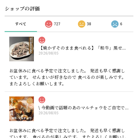
ショップの評価
すべて
727
38
6
【焼かずそのまま食べれる】「和牛」黒せんまい刺し 約80g ※酢味噌は別売りです【注意】ハマる人続出！酢味噌等を付けて食べたら止まりません（生産量が少ない為、数量制限中です）
2026/08/05
お盆休みに食べる予定で注文しました。 発送も早く感謝し
ています。 せんまいが好きなので 食べるのが楽しみです。
またよろしくお願いします。
\ 今動画で話題のあのマルチョウをご自宅で / ★井本精肉のYouTubeで焼き方動画アップしました★【ジャストサイズ】芝浦直送 和牛大トロホルモン「マルチョウ」約100g（小腸）※他のホルモンと同様に食べやすい大きさにカットしてお届けします（長くはありません）
2026/08/05
お盆休みに食べる予定で注文しました。 発送も早く感謝し
ています。 食べるのが楽しみです。 またよろしくお願いし