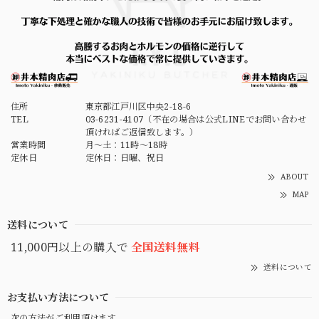
ざいました！
【送料込・冷蔵便・単体注文】李さん手作り 株付き白菜キムチ 1kg
2026/06/11
住所
東京都江戸川区中央2-18-6
塩入れるの忘れてませんか？というほど塩味が無く、ニンニ
TEL
03-6231-4107（不在の場合は公式LINEでお問い合わせ
クの風味もあまり感じられません。 個人的に薄味のものは
頂ければご返信致します。）
よく食べますが、こちらは味や旨みが薄過ぎると思います。
営業時間
月～土：11時～18時
モニターして改善をお願いいたします。
定休日
定休日：日曜、祝日
ABOUT
MAP
送料について
11,000円以上の購入で
全国送料無料
送料について
お支払い方法について
次の方法がご利用頂けます。