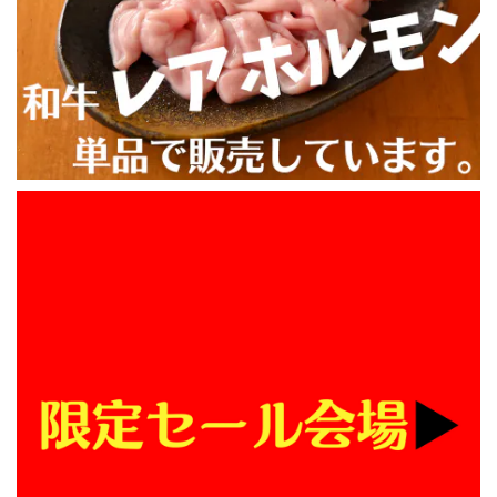
必食です。この商品は
トになっています（写
届いた瞬間にコンロで
真は旧パッケージ）
\ 今動画で話題のあのマルチョウをご自宅で / ★井本精肉のYouTubeで焼き方動画アップしました★【芝浦直送】和牛大トロ -ロング- 味付きホルモン「マルチョウ」約230g（小腸）韓国 ASMR 長い
もつ鍋が出来ます！何
も準備する必要があり
2026/08/02
ません。何もかも面倒
くさい方におススメで
す！
BBQする予定があり話題のマルチョウを購入しました。カリ
カリにするのは難しかったですが、カリカリにならなくても
美味しかったのでまた食べたいです。 おまけで付いてきた
おつまみタン？もとても美味しかったです。 サイトの方で
商品到着希望日時を間違えて注文してしまいました。LINE
で問い合わせしてみたところ、担当の方に迅速に対応してい
ただき、希望の日に受け取ることができました。また利用し
たいと思います。
【焼かずそのまま食べれる】「和牛」白せんまい刺し 約100g ※酢味噌は別売りです【注意】ハマる人続出！酢味噌等を付けて食べたら止まりません
2026/07/30
いつもありがとうございます！