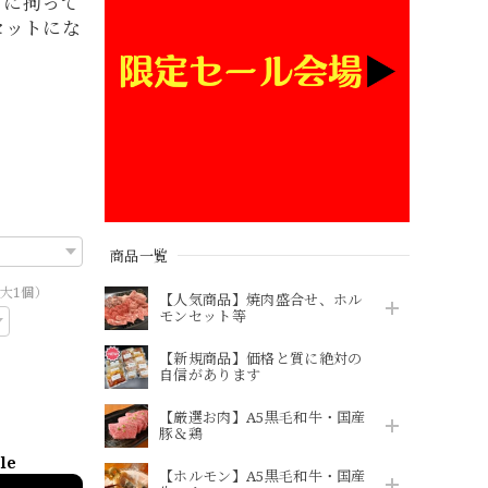
てに拘って
セットにな
商品一覧
大1個）
【人気商品】焼肉盛合せ、ホル
モンセット等
【新規商品】価格と質に絶対の
自信があります
【厳選お肉】A5黒毛和牛・国産
豚＆鶏
ble
【ホルモン】A5黒毛和牛・国産