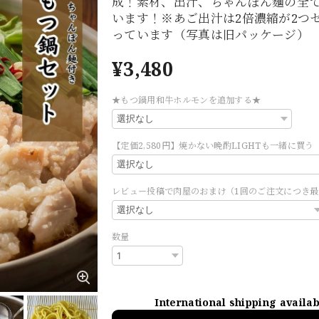
成！素材、出汁、ちゃんぽん麵の全
います！※あご出汁は2倍濃縮が2つ
っています（写真は旧パッケージ）
¥3,480
★もつ鍋用和牛ホルモンを追加する★
【定価2,580円】焼かない晩酌LIGHTも一緒に買う
レビュー投稿で肉屋のおまけ（1回のご注文につき最
数量
International shipping availa