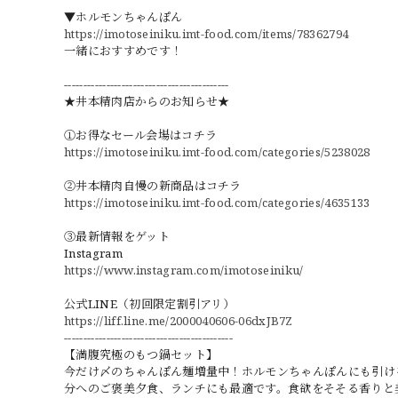
▼ホルモンちゃんぽん
https://imotoseiniku.imt-food.com/items/78362794
一緒におすすめです！
-------------------------------------------
★井本精肉店からのお知らせ★
①お得なセール会場はコチラ
https://imotoseiniku.imt-food.com/categories/5238028
②井本精肉自慢の新商品はコチラ
https://imotoseiniku.imt-food.com/categories/4635133
③最新情報をゲット
Instagram
https://www.instagram.com/imotoseiniku/
公式LINE（初回限定割引アリ）
https://liff.line.me/2000040606-06dxJB7Z
--------------------------------------------
【満腹究極のもつ鍋セット】
今だけ〆のちゃんぽん麺増量中！ホルモンちゃんぽんにも引け
分へのご褒美夕食、ランチにも最適です。食欲をそそる香りと