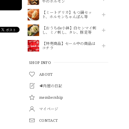
牛のホルモン
【ミートデリカ】もつ鍋セッ
ト、ホルモンちゃんぽん等
【おうちde小鉢】白センマイ刺
し、ミノ刺し、タレ、豚足等
【特売商品】セール中の商品は
コチラ
SHOP INFO
ABOUT
🥩肉屋の日記
membership
マイページ
CONTACT