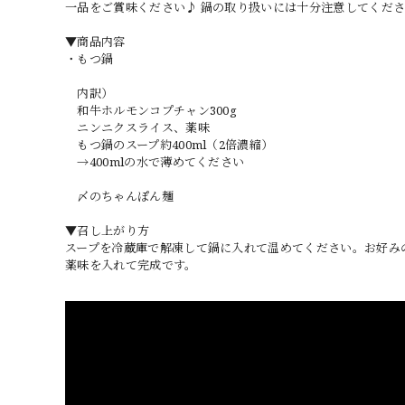
一品をご賞味ください♪ 鍋の取り扱いには十分注意してくだ
▼商品内容
・もつ鍋
内訳）
和牛ホルモンコプチャン300g
ニンニクスライス、薬味
もつ鍋のスープ約400ml（2倍濃縮）
→400mlの水で薄めてください
〆のちゃんぽん麺
▼召し上がり方
スープを冷蔵庫で解凍して鍋に入れて温めてください。お好み
薬味を入れて完成です。