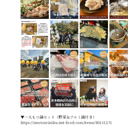
▼一人もつ鍋セット（野菜＆アルミ鍋付き）
https://imotoseiniku.imt-food.com/items/80151271