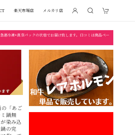
CT
楽天市場店
メルカリ店
急速冷凍+真空パックの状態でお届け致します。口コミは商品ペー
極の「あご
ルミ鍋無
ンが染み込
つ鍋の完