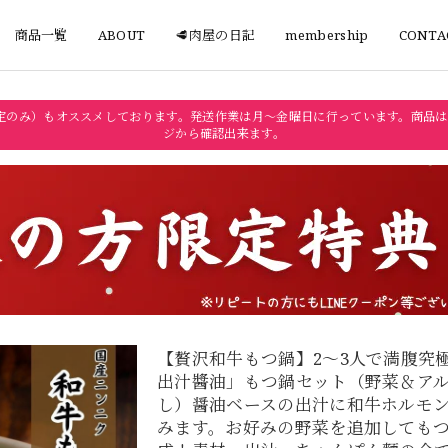
商品一覧
ABOUT
🥩肉屋の日記
membership
CONTA
定のみ）もオススメしております。発送作業は月〜金曜日に行っています。商品は
ジから確認出来ます。
【贅沢和牛もつ鍋】2～3人で満腹究
出汁醬油」もつ鍋セット（野菜＆ア
し）醤油ベースの出汁に和牛ホルモ
みます。お好みの野菜を追加しても