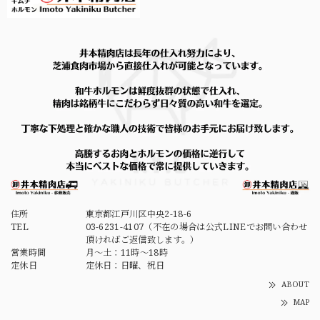
【焼かずにそのまま食べれる】＜種類別に個包装でお届け＞焼かない晩酌LIGHT「白センマイ刺し100g（酢味噌付）+がつポン酢+ハチノス青唐出汁浸し」※選べるおつまみOP
2026/07/09
住所
東京都江戸川区中央2-18-6
TEL
03-6231-4107（不在の場合は公式LINEでお問い合わせ
頂ければご返信致します。）
営業時間
月～土：11時～18時
定休日
定休日：日曜、祝日
ABOUT
MAP