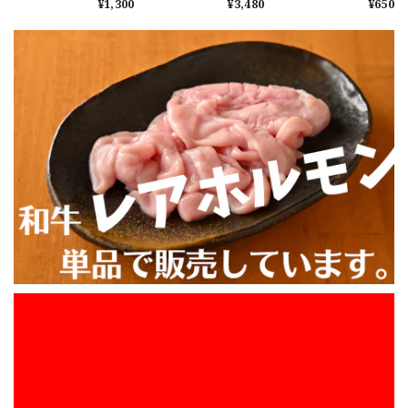
¥1,300
¥3,480
¥650
売人気4位！一人で「あ
ト（野菜＆アルミ鍋無
単品販売】もつ鍋用
ご出汁醬油」和牛もつ
し）醤油ベースの出汁
「和風あご出汁醬油
\ 今動画で話題のあのマルチョウをご自宅で / ★井本精肉のYouTubeで焼き方動画アップしました★【ジャストサイズ】芝浦直送 和牛大トロホルモン「マルチョウ」約100g（小腸）※他のホルモンと同様に食べやすい大きさにカットしてお届けします（長くはありません）
鍋（アルミ鍋無し）醤
に和牛ホルモンが染み
味」200ml×2（2倍濃
2026/08/05
油ベースの出汁に和牛
込みます。お好みの野
縮）追加用でも、お好
ホルモンが染み込みま
菜を追加してもつ鍋の
きな鍋料理にし使用し
す。お好みの野菜を追
完成！素材、出汁、ち
てOK！
お盆休みに食べる予定で注文しました。 発送も早く感謝し
加してもつ鍋の完成！
ゃんぽん麵の全てに拘
離れて暮らすお子様
っています！※あご出
ています。 食べるのが楽しみです。 またよろしくお願いし
へ、こっそり贅沢ラン
汁は2倍濃縮が2つセッ
ます。
チやいつもの夕食に最
トになっています（写
適♪（ニクホル＆井本
真は旧パッケージ）
精肉のInstagramフォ
ローお願いします）
【ホルモンちゃんぽんに匹敵する美味さ】一人で満腹究極の「あご出汁醬油」もつ鍋セット（アルミ鍋付）全て国産！醤油ベースの出汁に和牛ホルモンとたっぷりの国産野菜が染み込みます。ボリュームがあり1.5人前ぐらいの量です。鍋も野菜も準備が大変な方は特に必食です。この商品は届いた瞬間にコンロでもつ鍋が出来ます！何も準備する必要がありません。何もかも面倒くさい方におススメです！
2026/08/05
お盆休みに食べる予定で注文しました。 発送も早く感謝し
ています。 食べるのが楽しみです。 おまけのタンもありが
とうございます。 またよろしくお願いします。
【ジャストサイズ】「柔らか」牛ハラミ 約80g
2026/08/05