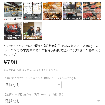
\ リモートランチにも最適 /【新発売】牛骨コムタンスープ290g コ
ラーゲン等の栄養素の高い牛骨を長時間煮込んで完成させた春雨入り
のスープ
¥790
※この商品は3点までのご注文とさせていただきます。
【焼いてる惣菜】おつまみタンを追加する（レモンorBBQ味）
【定価2,580円】焼かない晩酌LIGHTも一緒に買う