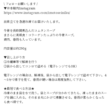
\ フォローお願いします /
▼井本精肉Instagram
https://www.instagram.com/imotoseiniku/
出来立てを急速冷凍でお届けいたします。
牛骨を長時間煮込んだコムタンスープ
まさらに美肌食！コラーゲンたっぷりの牛骨スープ。
鶏肉、春雨も入っています。
内容量は約290g
▼召し上がり方
①冷蔵庫等で解凍を行う
②袋から出してコンロで温める（電子レンジでもOK）
電子レンジの場合は、解凍後、袋から出して電子レンジで温めて下さい。4
～5分で様子を見て、春雨が硬い場合は再度加熱して下さい。
★最短で食べる方法★
冷凍のまま袋を水で洗う。袋とスープが分かれてきたら、凍ったままのスー
プを鍋に入れる。そのまま火にかけて沸騰させる。春雨が柔らかくなった
ら食べ頃です。