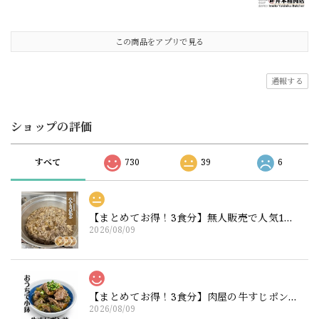
この商品をアプリで見る
通報する
ショップの評価
すべて
730
39
6
【まとめてお得！3食分】無人販売で人気1位！肉屋のホロホロ大根が入った牛すじ煮込み180g×3（ニクホル＆井本精肉のInstagramフォローお願いします）
2026/08/09
【まとめてお得！3食分】肉屋の牛すじポン酢 200g×3
2026/08/09