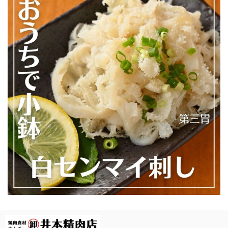
\ 今動画で話題のあのマルチョウをご自宅で / ★井本精肉のYouTubeで焼き方動画アップしました★【芝浦直送】和牛大トロ -ロング- 味付きホルモン「マルチョウ」約230g（小腸）韓国 ASMR 長い
2026/07/23
【焼かずそのまま食べれる】「和牛」白せんまい刺し 約180g ※酢味噌は別売りです ※ご注文数によっては1P100gにてご注文のグラムまでご用意する場合もございます【注意】ハマる人続出！酢味噌等を付けて食べたら止まりません
2026/07/19
白も黒もどちらもオススメです！
【焼かずそのまま食べれる】「和牛」黒せんまい刺し 約80g ※酢味噌は別売りです【注意】ハマる人続出！酢味噌等を付けて食べたら止まりません（生産量が少ない為、数量制限中です）
2026/07/19
本当に美味しいです！身体にも良いですし小学生の息子も毎
日食べています。