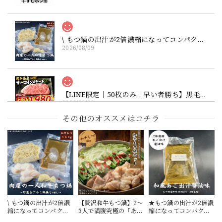
\ もつ鍋の出汁が2倍濃縮になってコンパクトになりました / 無人販売人気4位！一人で「あご出汁醬油」和牛もつ鍋（アルミ鍋無し）醤油ベースの出汁に和牛ホルモンが染み込みます。お好みの野菜を追加してもつ鍋の完成！離れて暮らすお子様へ、こっそり贅沢ランチやいつもの夕食に最適♪（ニクホル＆井本精肉のInstagramフォローお願いします）
2026/08/09
【LINE限定｜50枚のみ｜早い者勝ち】黒毛和牛 特選ステーキ 1980円（社長判断の特価）
2026/08/09
その他のオススメはコチラ
【焼かずそのまま食べれる】「和牛」黒せんまい刺し 約80g ※酢味噌は別売りです【注意】ハマる人続出！酢味噌等を付けて食べたら止まりません（生産量が少ない為、数量制限中です）
2026/08/05
お盆休みに食べる予定で注文しました。 発送も早く感謝し
ています。 せんまいが好きなので 食べるのが楽しみです。
またよろしくお願いします。
\ もつ鍋の出汁が2倍濃
【贅沢和牛もつ鍋】2～
★もつ鍋の出汁が2倍濃
縮になってコンパクト
3人で満腹究極の「あご
縮になってコンパクト
になりました / 無人販
出汁醬油」もつ鍋セッ
になりました★【出汁