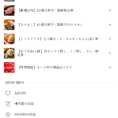
【焼かずそのまま食べれる】「和牛」白せんまい刺し 約100g ※酢味噌は別売りです【注意】ハマる人続出！酢味噌等を付けて食べたら止まりません
2026/07/30
【厳選お肉】A5黒毛和牛・国産豚＆鶏
いつもありがとうございます！
【ホルモン】A5黒毛和牛・国産牛のホルモン
【ミートデリカ】もつ鍋セット、ホルモンちゃんぽん等
【送料込・冷蔵便・単体注文】李さん手作り 株付き白菜キムチ 1kg
2026/07/28
【おうちde小鉢】白センマイ刺し、ミノ刺し、タレ、豚
足等
品物が来てから支払方法が長過ぎる。
【特売商品】セール中の商品はコチラ
SHOP INFO
【ボイル＆カット済】豚足約1本（1袋に約1本分の5カット入ってます）※酢味噌は別売りです→追加OPや商品追加にて購入をお願いします
2026/07/28
ABOUT
いつも利用させていただいております！知人にも紹介して好
🥩肉屋の日記
評です。
membership