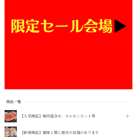
お盆休みに食べる予定で注文しました。 発送も早く感謝し
ています。 食べるのが楽しみです。 またよろしくお願いし
ます。
\ 今動画で話題のあのマルチョウをご自宅で / ★井本精肉のYouTubeで焼き方動画アップしました★【芝浦直送】和牛大トロ -ロング- 味付きホルモン「マルチョウ」約230g（小腸）韓国 ASMR 長い
2026/08/02
BBQする予定があり話題のマルチョウを購入しました。カリ
カリにするのは難しかったですが、カリカリにならなくても
美味しかったのでまた食べたいです。 おまけで付いてきた
おつまみタン？もとても美味しかったです。 サイトの方で
商品到着希望日時を間違えて注文してしまいました。LINE
商品一覧
で問い合わせしてみたところ、担当の方に迅速に対応してい
ただき、希望の日に受け取ることができました。また利用し
【人気商品】焼肉盛合せ、ホルモンセット等
たいと思います。
【新規商品】価格と質に絶対の自信があります