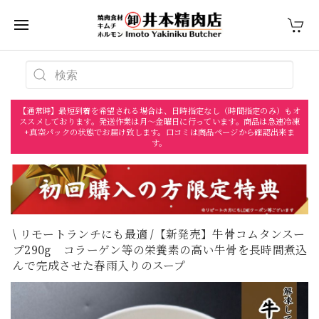
【通常時】最短到着を希望される場合は、日時指定なし（時間指定のみ）もオ
ススメしております。発送作業は月〜金曜日に行っています。商品は急速冷凍
+真空パックの状態でお届け致します。口コミは商品ページから確認出来ま
す。
\ リモートランチにも最適 /【新発売】牛骨コムタンスー
プ290g コラーゲン等の栄養素の高い牛骨を長時間煮込
んで完成させた春雨入りのスープ