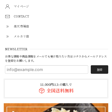
マイページ
【ニクホルOPEN記念】【焼かずにそのまま食べれる】「和牛」ハチノス青唐出汁浸し80g（ニクホル＆井本精肉のInstagramフォローお願いします）
2026/07/28
CONTACT
楽天市場店
メルカリ店
【ニクホルOPEN記念】【焼かずにそのまま食べれる】「和牛」ハチノス青唐出汁浸し80g（ニクホル＆井本精肉のInstagramフォローお願いします）
2026/07/28
NEWSLETTER
お得な情報や商品情報をメールでも受け取りたい方はコチラからメールアドレス
を登録をお願いします。
【焼かずそのまま食べれる】「和牛」白せんまい刺し 約100g ※酢味噌は別売りです【注意】ハマる人続出！酢味噌等を付けて食べたら止まりません
登録
2026/07/28
11,000円以上の購入で
全国送料無料
柔らかヒレ肉の味噌炒め（240g）3パックセット
2026/07/26