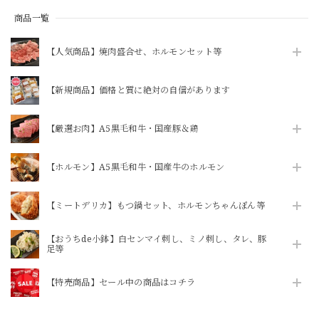
商品一覧
【人気商品】焼肉盛合せ、ホルモンセット等
【新規商品】価格と質に絶対の自信があります
【厳選お肉】A5黒毛和牛・国産豚＆鶏
【ホルモン】A5黒毛和牛・国産牛のホルモン
【ミートデリカ】もつ鍋セット、ホルモンちゃんぽん等
【おうちde小鉢】白センマイ刺し、ミノ刺し、タレ、豚
足等
【特売商品】セール中の商品はコチラ