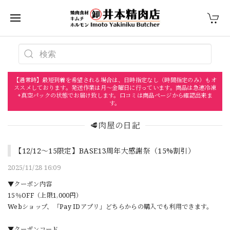
【通常時】最短到着を希望される場合は、日時指定なし（時間指定のみ）もオ
ススメしております。発送作業は月〜金曜日に行っています。商品は急速冷凍
+真空パックの状態でお届け致します。口コミは商品ページから確認出来ま
す。
🥩肉屋の日記
【12/12～15限定】BASE13周年大感謝祭（15%割引）
2025/11/28 16:09
▼クーポン内容
15％OFF（上限1,000円）
Webショップ、「Pay IDアプリ」どちらからの購入でも利用できます。
▼クーポンコード