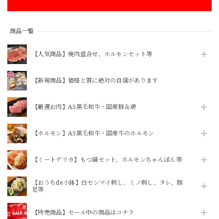
商品一覧
【人気商品】焼肉盛合せ、ホルモンセット等
【新規商品】価格と質に絶対の自信があります
【厳選お肉】A5黒毛和牛・国産豚＆鶏
【ホルモン】A5黒毛和牛・国産牛のホルモン
【ミートデリカ】もつ鍋セット、ホルモンちゃんぽん等
【おうちde小鉢】白センマイ刺し、ミノ刺し、タレ、豚
足等
【特売商品】セール中の商品はコチラ