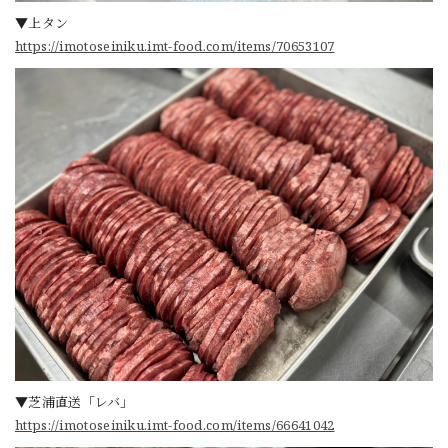
▼上タン
https://imotoseiniku.imt-food.com/items/70653107
▼芝浦直送「レバ」
https://imotoseiniku.imt-food.com/items/66641042