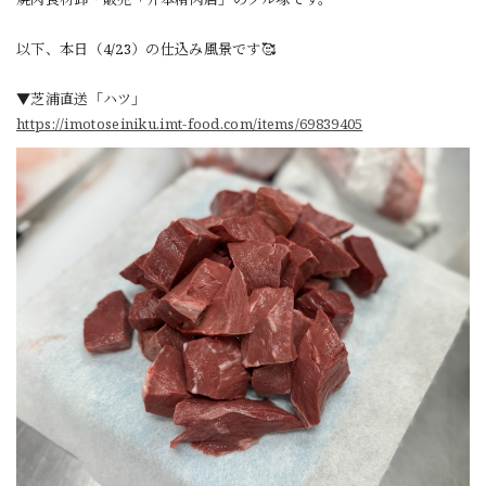
以下、本日（4/23）の仕込み風景です🥰
▼芝浦直送「ハツ」
https://imotoseiniku.imt-food.com/items/69839405