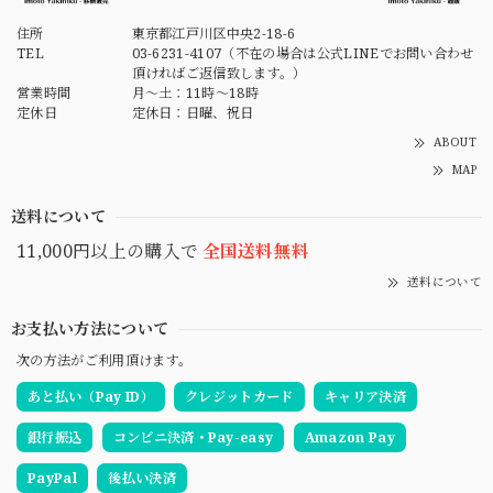
住所
東京都江戸川区中央2-18-6
TEL
03-6231-4107（不在の場合は公式LINEでお問い合わせ
頂ければご返信致します。）
営業時間
月～土：11時～18時
定休日
定休日：日曜、祝日
ABOUT
MAP
送料について
11,000円以上の購入で
全国送料無料
送料について
お支払い方法について
次の方法がご利用頂けます。
あと払い（Pay ID）
クレジットカード
キャリア決済
銀行振込
コンビニ決済・Pay-easy
Amazon Pay
PayPal
後払い決済