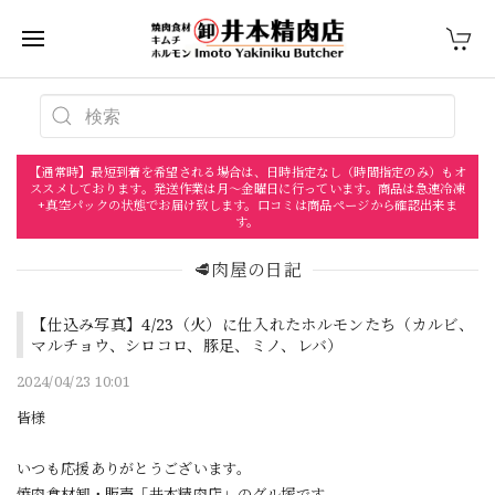
【通常時】最短到着を希望される場合は、日時指定なし（時間指定のみ）もオ
ススメしております。発送作業は月〜金曜日に行っています。商品は急速冷凍
+真空パックの状態でお届け致します。口コミは商品ページから確認出来ま
す。
🥩肉屋の日記
【仕込み写真】4/23（火）に仕入れたホルモンたち（カルビ、
マルチョウ、シロコロ、豚足、ミノ、レバ）
2024/04/23 10:01
皆様
いつも応援ありがとうございます。
焼肉食材卸・販売「井本精肉店」のグル塚です。