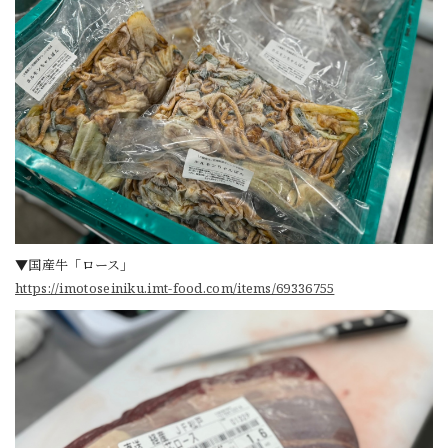
▼国産牛「ロース」
https://imotoseiniku.imt-food.com/items/69336755