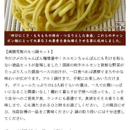
【満腹究極のもつ鍋セット】
今だけ〆のちゃんぽん麺増量中！ホルモンちゃんぽんにも引けを取ら
ない絶品セットが登場しました！国産の和牛ホルモンと新鮮な野菜が
たっぷり入った醤油ベースの出汁が、一口食べれば濃厚でまろやかな
味わいが広がります。アルミ鍋付きで、手軽にお楽しみいただけま
す。 ボリュームたっぷりの1.5人前ぐらいの量は、一人でお腹いっぱ
いになること間違いなし！離れて暮らすお子様への送っても、こっそ
り自分へのご褒美夕食、ランチにも最適です。食欲をそそる香りと美
味しさで、心も満たされるひと時をお過ごしください。 この機会にぜ
ひ、当店自慢の一品をご賞味ください♪ 鍋の取り扱いには十分注意し
てください。