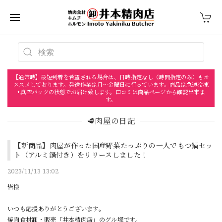
【通常時】最短到着を希望される場合は、日時指定なし（時間指定のみ）もオ
ススメしております。発送作業は月〜金曜日に行っています。商品は急速冷凍
+真空パックの状態でお届け致します。口コミは商品ページから確認出来ま
す。
🥩肉屋の日記
【新商品】肉屋が作った国産野菜たっぷりの一人でもつ鍋セッ
ト（アルミ鍋付き）をリリースしました！
2023/11/13 13:02
皆様
いつも応援ありがとうございます。
焼肉食材卸・販売「井本精肉店」のグル塚です。