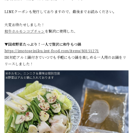
LINEクーポンも発行しておりますので、最後までお読みください。
大変お待たせしました！
和牛ホルモンコプチャン
を贅沢に使用した、
▼国産野菜たっぷり！一人で贅沢に和牛もつ鍋
https://imotoseiniku.imt-food.com/items/80151271
IH対応アルミ鍋付きでいつでも手軽にもつ鍋を楽しめる一人用のお鍋をリ
リースしました！