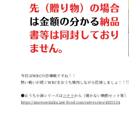
今日はWBCの日韓戦ですね！！
熱い戦いが続くWBCをおうち焼肉しながら応援しましょ！！
●おうち小鉢シリーズは
コチラ
から（焼かない晩酌セット等）
https://imotoseiniku.imt-food.com/categories/4635134