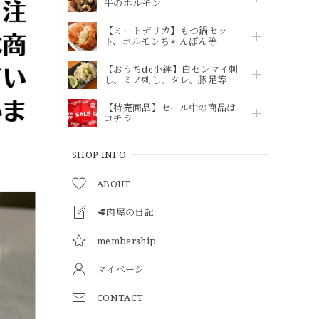
牛のホルモン
【ミートデリカ】もつ鍋セッ
ト、ホルモンちゃんぽん等
【おうちde小鉢】白センマイ刺
し、ミノ刺し、タレ、豚足等
【特売商品】セール中の商品は
コチラ
SHOP INFO
ABOUT
🥩肉屋の日記
membership
マイページ
CONTACT