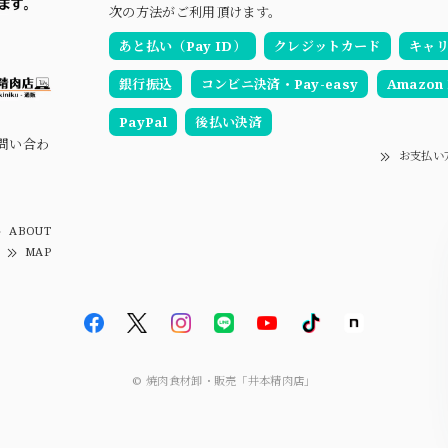
次の方法がご利用頂けます。
あと払い（Pay ID）
クレジットカード
キャ
銀行振込
コンビニ決済・Pay-easy
Amazon 
PayPal
後払い決済
お問い合わ
お支払い
ABOUT
MAP
© 焼肉食材卸・販売「井本精肉店」