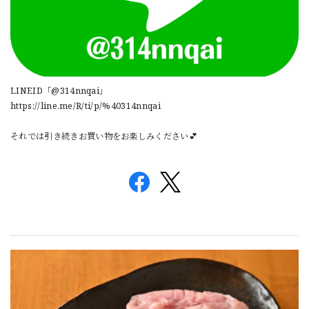
LINEID「@314nnqai」
https://line.me/R/ti/p/%40314nnqai
それでは引き続きお買い物をお楽しみください💕