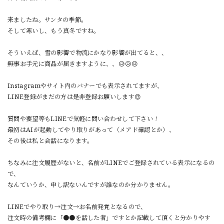
来ましたね。サンタの季節。
そして寒いし、もう真冬ですね。
そういえば、雪の影響で物流にかなり影響が出てると、、
無事お手元に商品が届きますように、、😥😥😣
Instagramやサイト内のバナーでも表示されてますが、
LINE登録がまだの方は是非登録お願いします😍
質問や要望等もLINEで気軽に問い合わせして下さい！
最初はAIが起動してやり取りがあって（メアド確認とか）、
その後は私と会話になります。
ちなみに注文履歴がないと、名前がLINEでご登録されている表示になるの
で、
なんていうか、申し訳ないんですが誰なのか分かりません。
LINEでやり取り→注文→お名前発覚となるので、
注文時の備考欄に「●●を話した者」ですとか記載して頂くと分かりやす