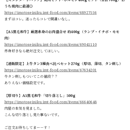
うち焼肉に最適◎
https://imotoseiniku.imt-food.com/items/68927556
まずはコレ。迷ったらコレで間違いなし。
【A5黒毛和牛】厳選赤身のお肉盛合せ 約400g（ランプ・イチボ・モモ
肉）
https://imotoseiniku.imt-food.com/items/69041110
赤身好きなら絶対注文してほしい。
【通販限定】上牛タン3種食べ比べセット270g（厚切、薄切、タン刺し）
https://imotoseiniku.imt-food.com/items/67634201
牛タン刺しもついてこの値段？？
ありえない価格設定です。
【厚切り】A5黒毛和牛「切り落とし」500g
https://imotoseiniku.imt-food.com/items/66640648
肉屋の本気を見ました。
こんな切り落とし見た事ないです。
ご注文お待ちしてまー－す！