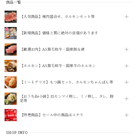
商品一覧
【人気商品】焼肉盛合せ、ホルモンセット等
【新規商品】価格と質に絶対の自信があります
【厳選お肉】A5黒毛和牛・国産豚＆鶏
【ホルモン】A5黒毛和牛・国産牛のホルモン
【ミートデリカ】もつ鍋セット、ホルモンちゃんぽん等
【おうちde小鉢】白センマイ刺し、ミノ刺し、タレ、豚
足等
【特売商品】セール中の商品はコチラ
SHOP INFO