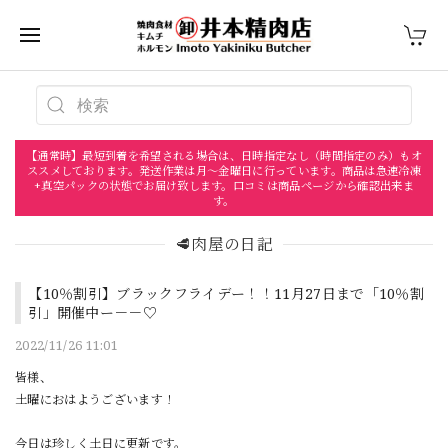
【通常時】最短到着を希望される場合は、日時指定なし（時間指定のみ）もオ
ススメしております。発送作業は月〜金曜日に行っています。商品は急速冷凍
+真空パックの状態でお届け致します。口コミは商品ページから確認出来ま
す。
🥩肉屋の日記
【10％割引】ブラックフライデー！！11月27日まで「10％割
引」開催中ー－－♡
2022/11/26 11:01
皆様、
土曜におはようございます！
今日は珍しく土日に更新です。