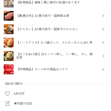
【新規商品】価格と質に絶対の自信があります
【厳選お肉】A5黒毛和牛・国産豚＆鶏
【ホルモン】A5黒毛和牛・国産牛のホルモン
【ミートデリカ】もつ鍋セット、ホルモンちゃんぽん等
【おうちde小鉢】白センマイ刺し、ミノ刺し、タレ、豚
足等
【特売商品】セール中の商品はコチラ
SHOP INFO
ABOUT
🥩肉屋の日記