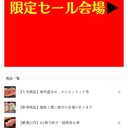
ています。 食べるのが楽しみです。 またよろしくお願いし
ます。
\ 今動画で話題のあのマルチョウをご自宅で / ★井本精肉のYouTubeで焼き方動画アップしました★【芝浦直送】和牛大トロ -ロング- 味付きホルモン「マルチョウ」約230g（小腸）韓国 ASMR 長い
2026/08/02
BBQする予定があり話題のマルチョウを購入しました。カリ
カリにするのは難しかったですが、カリカリにならなくても
美味しかったのでまた食べたいです。 おまけで付いてきた
おつまみタン？もとても美味しかったです。 サイトの方で
商品到着希望日時を間違えて注文してしまいました。LINE
商品一覧
で問い合わせしてみたところ、担当の方に迅速に対応してい
ただき、希望の日に受け取ることができました。また利用し
【人気商品】焼肉盛合せ、ホルモンセット等
たいと思います。
【新規商品】価格と質に絶対の自信があります
【焼かずそのまま食べれる】「和牛」白せんまい刺し 約100g ※酢味噌は別売りです【注意】ハマる人続出！酢味噌等を付けて食べたら止まりません
2026/07/30
【厳選お肉】A5黒毛和牛・国産豚＆鶏