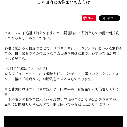
日本国内にお住まいの方向け
Save
ホルモンの下処理は終えてますので、調理前の下準備としてお湯で軽く洗
ってから召し上がりください。
心臓に繋がる大動脈のことで、「コリコリ」、「タケノコ」といった別称を
持つ。白くまるでイカのような見た目通り味は淡泊で、わずかな脂が感じ
られる場合も。
1枚目の写真はイメージです。
商品は「真空パック」にて個装を行い、冷凍してお届けいたします。ホルモ
ンと一緒に「味噌ダレ」の購入をおススメしております。
※芝浦食肉市場でのと畜状況により国産牛が一部混在する可能性もありま
す
※ホルモンの脂の中に入り込んだ黒い牛毛が見つかる場合がありますが、
品質には問題ありませんので、取り除いてから召し上がりください