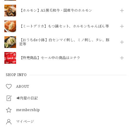
いつもありがとうございます！
【ホルモン】A5黒毛和牛・国産牛のホルモン
【ミートデリカ】もつ鍋セット、ホルモンちゃんぽん等
【送料込・冷蔵便・単体注文】李さん手作り 株付き白菜キムチ 1kg
2026/07/28
【おうちde小鉢】白センマイ刺し、ミノ刺し、タレ、豚
足等
品物が来てから支払方法が長過ぎる。
【特売商品】セール中の商品はコチラ
SHOP INFO
【ボイル＆カット済】豚足約1本（1袋に約1本分の5カット入ってます）※酢味噌は別売りです→追加OPや商品追加にて購入をお願いします
2026/07/28
ABOUT
いつも利用させていただいております！知人にも紹介して好
🥩肉屋の日記
評です。
membership
マイページ
【ニクホルOPEN記念】【焼かずにそのまま食べれる】「和牛」ハチノス青唐出汁浸し80g（ニクホル＆井本精肉のInstagramフォローお願いします）