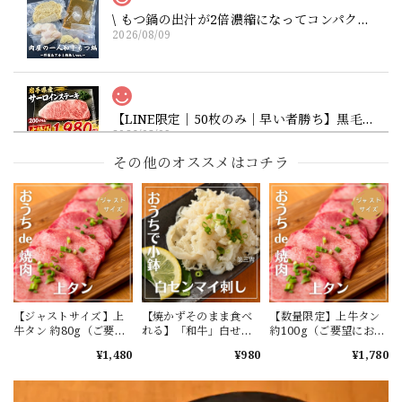
\ もつ鍋の出汁が2倍濃縮になってコンパクトになりました / 無人販売人気4位！一人で「あご出汁醬油」和牛もつ鍋（アルミ鍋無し）醤油ベースの出汁に和牛ホルモンが染み込みます。お好みの野菜を追加してもつ鍋の完成！離れて暮らすお子様へ、こっそり贅沢ランチやいつもの夕食に最適♪（ニクホル＆井本精肉のInstagramフォローお願いします）
2026/08/09
【LINE限定｜50枚のみ｜早い者勝ち】黒毛和牛 特選ステーキ 1980円（社長判断の特価）
2026/08/09
その他のオススメはコチラ
【焼かずそのまま食べれる】「和牛」黒せんまい刺し 約80g ※酢味噌は別売りです【注意】ハマる人続出！酢味噌等を付けて食べたら止まりません（生産量が少ない為、数量制限中です）
2026/08/05
お盆休みに食べる予定で注文しました。 発送も早く感謝し
ています。 せんまいが好きなので 食べるのが楽しみです。
またよろしくお願いします。
【ジャストサイズ】上
【焼かずそのまま食べ
【数量限定】上牛タン
牛タン 約80g（ご要望
れる】「和牛」白せん
約100g（ご要望にお応
にお応えして単品注文
まい刺し 約100g ※酢
えして単品注文開始し
¥1,480
¥980
¥1,780
開始します）
味噌は別売りです【注
ます）
意】ハマる人続出！酢
\ 今動画で話題のあのマルチョウをご自宅で / ★井本精肉のYouTubeで焼き方動画アップしました★【ジャストサイズ】芝浦直送 和牛大トロホルモン「マルチョウ」約100g（小腸）※他のホルモンと同様に食べやすい大きさにカットしてお届けします（長くはありません）
味噌等を付けて食べた
2026/08/05