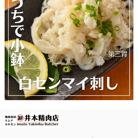
【焼かずそのまま食べれる】「和牛」白せんまい刺し 約180g ※酢味噌は別売りです ※ご注文数によっては1P100gにてご注文のグラムまでご用意する場合もございます【注意】ハマる人続出！酢味噌等を付けて食べたら止まりません
2026/07/19
白も黒もどちらもオススメです！
【焼かずそのまま食べれる】「和牛」黒せんまい刺し 約80g ※酢味噌は別売りです【注意】ハマる人続出！酢味噌等を付けて食べたら止まりません（生産量が少ない為、数量制限中です）
2026/07/19
本当に美味しいです！身体にも良いですし小学生の息子も毎
日食べています。
【焼かずにそのまま食べれる】＜種類別に個包装でお届け＞焼かない晩酌LIGHT「白センマイ刺し100g（酢味噌付）+がつポン酢+ハチノス青唐出汁浸し」※選べるおつまみOP
2026/07/09