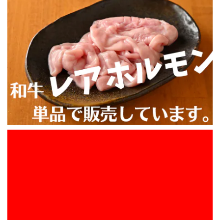
ら止まりません
お盆休みに食べる予定で注文しました。 発送も早く感謝し
ています。 食べるのが楽しみです。 またよろしくお願いし
ます。
【ホルモンちゃんぽんに匹敵する美味さ】一人で満腹究極の「あご出汁醬油」もつ鍋セット（アルミ鍋付）全て国産！醤油ベースの出汁に和牛ホルモンとたっぷりの国産野菜が染み込みます。ボリュームがあり1.5人前ぐらいの量です。鍋も野菜も準備が大変な方は特に必食です。この商品は届いた瞬間にコンロでもつ鍋が出来ます！何も準備する必要がありません。何もかも面倒くさい方におススメです！
2026/08/05
お盆休みに食べる予定で注文しました。 発送も早く感謝し
ています。 食べるのが楽しみです。 おまけのタンもありが
とうございます。 またよろしくお願いします。
【ジャストサイズ】「柔らか」牛ハラミ 約80g
2026/08/05
お盆休みに食べる予定で注文しました。 発送も早く感謝し