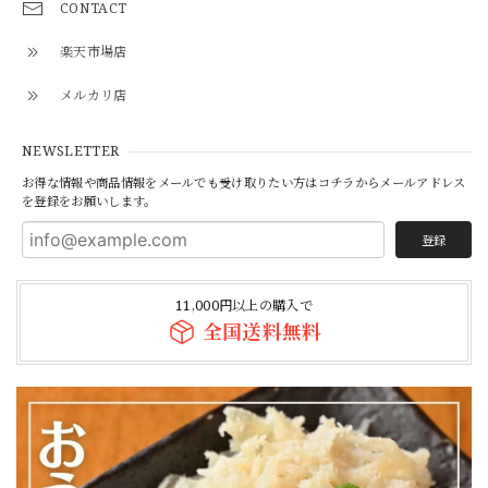
2026/07/28
CONTACT
楽天市場店
メルカリ店
【ニクホルOPEN記念】【焼かずにそのまま食べれる】「和牛」ハチノス青唐出汁浸し80g（ニクホル＆井本精肉のInstagramフォローお願いします）
2026/07/28
NEWSLETTER
お得な情報や商品情報をメールでも受け取りたい方はコチラからメールアドレス
を登録をお願いします。
【焼かずそのまま食べれる】「和牛」白せんまい刺し 約100g ※酢味噌は別売りです【注意】ハマる人続出！酢味噌等を付けて食べたら止まりません
登録
2026/07/28
11,000円以上の購入で
全国送料無料
柔らかヒレ肉の味噌炒め（240g）3パックセット
2026/07/26
\ 今動画で話題のあのマルチョウをご自宅で / ★井本精肉のYouTubeで焼き方動画アップしました★【芝浦直送】和牛大トロ -ロング- 味付きホルモン「マルチョウ」約230g（小腸）韓国 ASMR 長い
2026/07/23