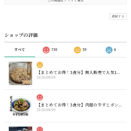
この商品をアプリで見る
通報する
ショップの評価
すべて
730
39
6
【まとめてお得！3食分】無人販売で人気1位！肉屋のホロホロ大根が入った牛すじ煮込み180g×3（ニクホル＆井本精肉のInstagramフォローお願いします）
2026/08/09
【まとめてお得！3食分】肉屋の牛すじポン酢 200g×3
2026/08/09