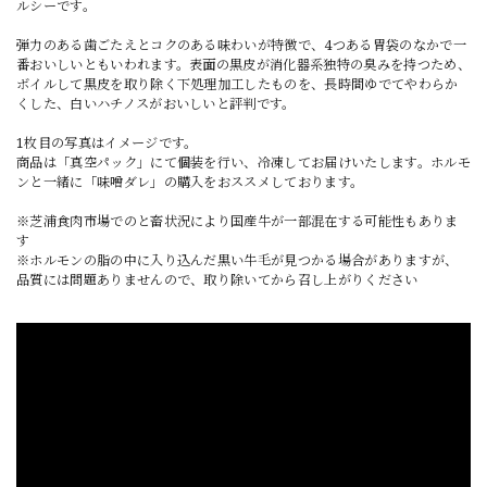
ルシーです。
弾力のある歯ごたえとコクのある味わいが特徴で、4つある胃袋のなかで一
番おいしいともいわれます。表面の黒皮が消化器系独特の臭みを持つため、
ボイルして黒皮を取り除く下処理加工したものを、長時間ゆでてやわらか
くした、白いハチノスがおいしいと評判です。
1枚目の写真はイメージです。
商品は「真空パック」にて個装を行い、冷凍してお届けいたします。ホルモ
ンと一緒に「味噌ダレ」の購入をおススメしております。
※芝浦食肉市場でのと畜状況により国産牛が一部混在する可能性もありま
す
※ホルモンの脂の中に入り込んだ黒い牛毛が見つかる場合がありますが、
品質には問題ありませんので、取り除いてから召し上がりください