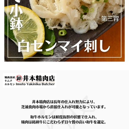
2026/07/08
\ 今動画で話題のあのマルチョウをご自宅で / ★井本精肉のYouTubeで焼き方動画アップしました★【芝浦直送】和牛大トロ -ロング- 味付きホルモン「マルチョウ」約230g（小腸）韓国 ASMR 長い
2026/06/23
求めていたマルチョウそのものでした！ 脂もしつこくな
く、またリピートします！
\ 今動画で話題あのマルチョウをご自宅で / ★井本精肉のYouTubeで焼き方動画アップしました★【芝浦直送】和牛大トロ -超ロング- 味付きホルモン「マルチョウ」約380g（小腸）韓国 ASMR 長い
2026/06/23
対応も良く、気持ちの良い買い物が出来ました。 味も美味
しく、特に【ロングマルチョウ】が最高でした。それと、サ
ービスで来た【牛スジと大根の煮もの】も最高でした。この
商品は購入出来るのでしょうか？ とにかく、ありがとうご
ざいました！