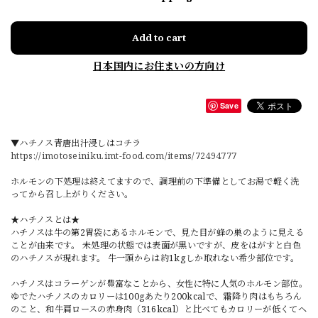
Add to cart
日本国内にお住まいの方向け
Save
▼ハチノス青唐出汁浸しはコチラ
https://imotoseiniku.imt-food.com/items/72494777
ホルモンの下処理は終えてますので、調理前の下準備としてお湯で軽く洗
ってから召し上がりください。
★ハチノスとは★
ハチノスは牛の第2胃袋にあるホルモンで、見た目が蜂の巣のように見える
ことが由来です。 未処理の状態では表面が黒いですが、皮をはがすと白色
のハチノスが現れます。 牛一頭からは約1kgしか取れない希少部位です。
ハチノスはコラーゲンが豊富なことから、女性に特に人気のホルモン部位。
ゆでたハチノスのカロリーは100gあたり200kcalで、霜降り肉はもちろん
のこと、和牛肩ロースの赤身肉（316kcal）と比べてもカロリーが低くてヘ