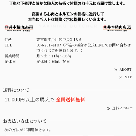
【送料込・冷蔵便・単体注文】李さん手作り 株付き白菜キムチ 1kg
2026/06/11
住所
東京都江戸川区中央2-18-6
塩入れるの忘れてませんか？というほど塩味が無く、ニンニ
TEL
03-6231-4107（不在の場合は公式LINEでお問い合わせ
クの風味もあまり感じられません。 個人的に薄味のものは
頂ければご返信致します。）
よく食べますが、こちらは味や旨みが薄過ぎると思います。
営業時間
月～土：11時～18時
モニターして改善をお願いいたします。
定休日
定休日：日曜、祝日
ABOUT
MAP
送料について
11,000円以上の購入で
全国送料無料
送料について
お支払い方法について
次の方法がご利用頂けます。