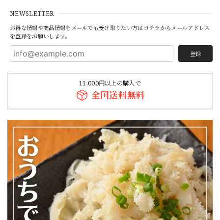
【焼かずそのまま食べれる】「和牛」白せんまい刺し 約180g ※酢味噌は別売りです ※ご注文数によっては1P100gにてご注文のグラムまでご用意する場合もございます【注意】ハマる人続出！酢味噌等を付けて食べたら止まりません
2026/07/19
NEWSLETTER
お得な情報や商品情報をメールでも受け取りたい方はコチラからメールアドレス
を登録をお願いします。
白も黒もどちらもオススメです！
登録
【焼かずそのまま食べれる】「和牛」黒せんまい刺し 約80g ※酢味噌は別売りです【注意】ハマる人続出！酢味噌等を付けて食べたら止まりません（生産量が少ない為、数量制限中です）
11,000円以上の購入で
2026/07/19
全国送料無料
本当に美味しいです！身体にも良いですし小学生の息子も毎
日食べています。
【焼かずにそのまま食べれる】＜種類別に個包装でお届け＞焼かない晩酌LIGHT「白センマイ刺し100g（酢味噌付）+がつポン酢+ハチノス青唐出汁浸し」※選べるおつまみOP
2026/07/09
＜3～5人前／全5種約550g＞「盛合せ」牛三昧満腹セット（A5黒毛和牛カルビ、A5黒毛和牛赤身切り落とし、国産牛ロース、牛ハラミ、牛タン）※ソーセージがOP限定で選択可能