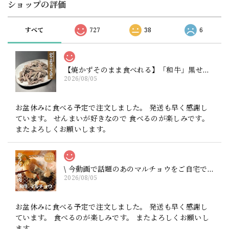
ショップの評価
すべて
727
38
6
【焼かずそのまま食べれる】「和牛」黒せんまい刺し 約80g ※酢味噌は別売りです【注意】ハマる人続出！酢味噌等を付けて食べたら止まりません（生産量が少ない為、数量制限中です）
2026/08/05
お盆休みに食べる予定で注文しました。 発送も早く感謝し
ています。 せんまいが好きなので 食べるのが楽しみです。
またよろしくお願いします。
\ 今動画で話題のあのマルチョウをご自宅で / ★井本精肉のYouTubeで焼き方動画アップしました★【ジャストサイズ】芝浦直送 和牛大トロホルモン「マルチョウ」約100g（小腸）※他のホルモンと同様に食べやすい大きさにカットしてお届けします（長くはありません）
2026/08/05
お盆休みに食べる予定で注文しました。 発送も早く感謝し
ています。 食べるのが楽しみです。 またよろしくお願いし
ます。