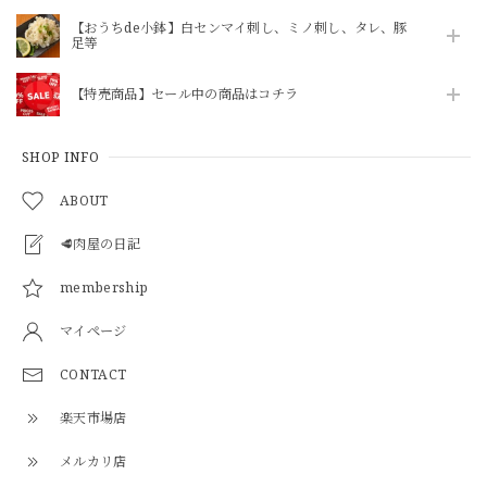
【ニクホルOPEN記念】【焼かずにそのまま食べれる】「和牛」ハチノス青唐出汁浸し80g（ニクホル＆井本精肉のInstagramフォローお願いします）
2026/07/28
【おうちde小鉢】白センマイ刺し、ミノ刺し、タレ、豚
足等
【特売商品】セール中の商品はコチラ
【焼かずそのまま食べれる】「和牛」白せんまい刺し 約100g ※酢味噌は別売りです【注意】ハマる人続出！酢味噌等を付けて食べたら止まりません
2026/07/28
SHOP INFO
ABOUT
🥩肉屋の日記
柔らかヒレ肉の味噌炒め（240g）3パックセット
2026/07/26
membership
マイページ
\ 今動画で話題のあのマルチョウをご自宅で / ★井本精肉のYouTubeで焼き方動画アップしました★【芝浦直送】和牛大トロ -ロング- 味付きホルモン「マルチョウ」約230g（小腸）韓国 ASMR 長い
CONTACT
2026/07/23
楽天市場店
メルカリ店