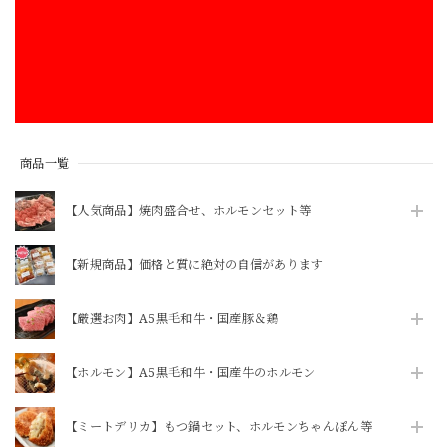
【送料込・冷蔵便・単体注文】李さん手作り 株付き白菜キムチ 1kg
2026/07/28
品物が来てから支払方法が長過ぎる。
商品一覧
【ボイル＆カット済】豚足約1本（1袋に約1本分の5カット入ってます）※酢味噌は別売りです→追加OPや商品追加にて購入をお願いします
2026/07/28
【人気商品】焼肉盛合せ、ホルモンセット等
いつも利用させていただいております！知人にも紹介して好
【新規商品】価格と質に絶対の自信があります
評です。
【厳選お肉】A5黒毛和牛・国産豚＆鶏
【ニクホルOPEN記念】【焼かずにそのまま食べれる】「和牛」ハチノス青唐出汁浸し80g（ニクホル＆井本精肉のInstagramフォローお願いします）
2026/07/28
【ホルモン】A5黒毛和牛・国産牛のホルモン
【ミートデリカ】もつ鍋セット、ホルモンちゃんぽん等