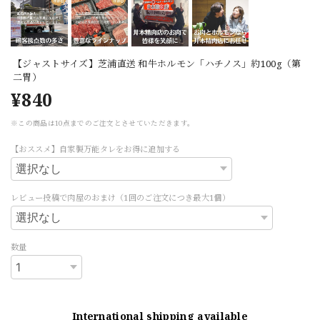
【ジャストサイズ】芝浦直送 和牛ホルモン「ハチノス」約100g（第
二胃）
¥840
※この商品は10点までのご注文とさせていただきます。
【おススメ】自家製万能タレをお得に追加する
レビュー投稿で肉屋のおまけ（1回のご注文につき最大1個）
数量
International shipping available