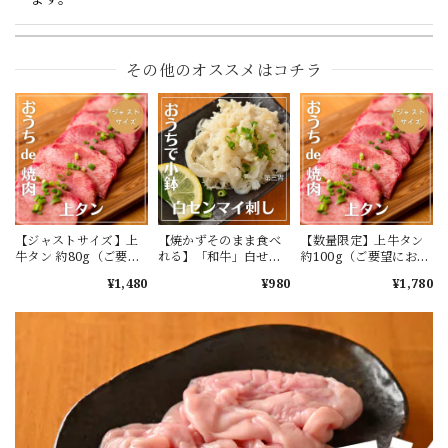
その他のオススメはコチラ
【ホルモンちゃんぽんに匹敵する美味さ】一人で満腹究極の「あご出汁醬油」もつ鍋セット（アルミ鍋付）全て国産！醤油ベースの出汁に和牛ホルモンとたっぷりの国産野菜が染み込みます。ボリュームがあり1.5人前ぐらいの量です。鍋も野菜も準備が大変な方は特に必食です。この商品は届いた瞬間にコンロでもつ鍋が出来ます！何も準備する必要がありません。何もかも面倒くさい方におススメです！
2026/08/05
お盆休みに食べる予定で注文しました。 発送も早く感謝し
ています。 食べるのが楽しみです。 おまけのタンもありが
とうございます。 またよろしくお願いします。
【ジャストサイズ】上
【焼かずそのまま食べ
【数量限定】上牛タン
牛タン 約80g（ご要望
れる】「和牛」白せん
約100g（ご要望にお応
【ジャストサイズ】「柔らか」牛ハラミ 約80g
にお応えして単品注文
まい刺し 約100g ※酢
えして単品注文開始し
¥1,480
¥980
¥1,780
2026/08/05
開始します）
味噌は別売りです【注
ます）
意】ハマる人続出！酢
味噌等を付けて食べた
ら止まりません
お盆休みに食べる予定で注文しました。 発送も早く感謝し
ています。 食べるのが楽しみです。 またよろしくお願いし
ます。