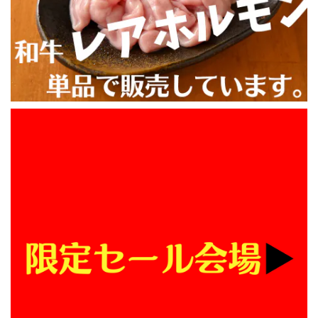
\ 今動画で話題のあのマルチョウをご自宅で / ★井本精肉のYouTubeで焼き方動画アップしました★【芝浦直送】和牛大トロ -ロング- 味付きホルモン「マルチョウ」約230g（小腸）韓国 ASMR 長い
2026/08/02
BBQする予定があり話題のマルチョウを購入しました。カリ
カリにするのは難しかったですが、カリカリにならなくても
美味しかったのでまた食べたいです。 おまけで付いてきた
おつまみタン？もとても美味しかったです。 サイトの方で
商品到着希望日時を間違えて注文してしまいました。LINE
で問い合わせしてみたところ、担当の方に迅速に対応してい
ただき、希望の日に受け取ることができました。また利用し
たいと思います。
【焼かずそのまま食べれる】「和牛」白せんまい刺し 約100g ※酢味噌は別売りです【注意】ハマる人続出！酢味噌等を付けて食べたら止まりません
2026/07/30
いつもありがとうございます！