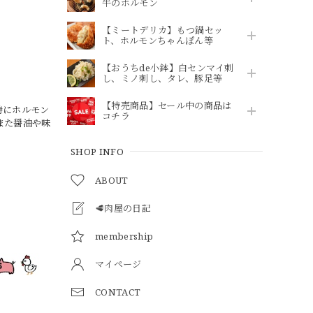
牛のホルモン
【ミートデリカ】もつ鍋セッ
ト、ホルモンちゃんぽん等
【おうちde小鉢】白センマイ刺
し、ミノ刺し、タレ、豚足等
【特売商品】セール中の商品は
特にホルモン
コチラ
また醤油や味
SHOP INFO
ABOUT
🥩肉屋の日記
membership
マイページ
CONTACT