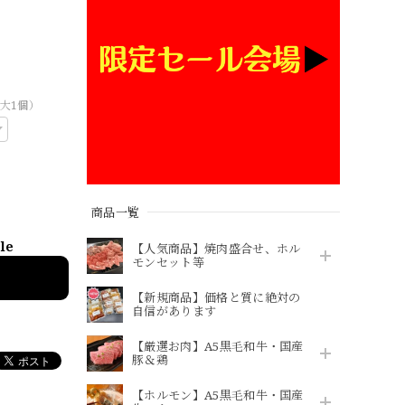
大1個）
商品一覧
ble
【人気商品】焼肉盛合せ、ホル
モンセット等
【新規商品】価格と質に絶対の
自信があります
【厳選お肉】A5黒毛和牛・国産
豚＆鶏
【ホルモン】A5黒毛和牛・国産