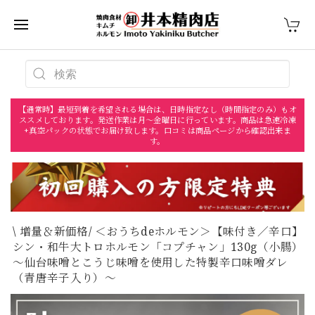
【通常時】最短到着を希望される場合は、日時指定なし（時間指定のみ）もオ
ススメしております。発送作業は月〜金曜日に行っています。商品は急速冷凍
+真空パックの状態でお届け致します。口コミは商品ページから確認出来ま
す。
\ 増量＆新価格/ ＜おうちdeホルモン＞【味付き／辛口】
シン・和牛大トロホルモン「コプチャン」130g（小腸）
～仙台味噌とこうじ味噌を使用した特製辛口味噌ダレ
（青唐辛子入り）～