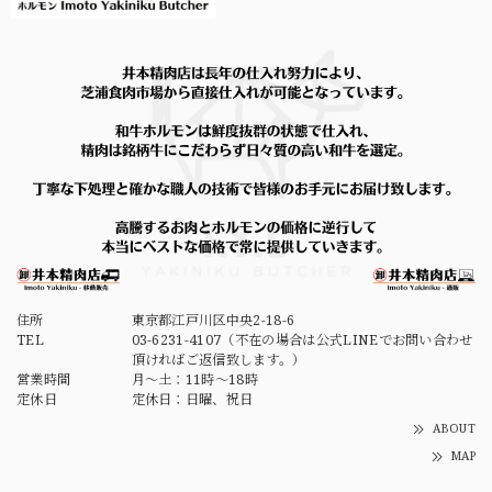
2026/06/23
対応も良く、気持ちの良い買い物が出来ました。 味も美味
しく、特に【ロングマルチョウ】が最高でした。それと、サ
ービスで来た【牛スジと大根の煮もの】も最高でした。この
商品は購入出来るのでしょうか？ とにかく、ありがとうご
ざいました！
【送料込・冷蔵便・単体注文】李さん手作り 株付き白菜キムチ 1kg
2026/06/11
住所
東京都江戸川区中央2-18-6
塩入れるの忘れてませんか？というほど塩味が無く、ニンニ
TEL
03-6231-4107（不在の場合は公式LINEでお問い合わせ
クの風味もあまり感じられません。 個人的に薄味のものは
頂ければご返信致します。）
よく食べますが、こちらは味や旨みが薄過ぎると思います。
営業時間
月～土：11時～18時
モニターして改善をお願いいたします。
定休日
定休日：日曜、祝日
ABOUT
MAP