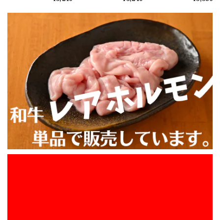
2026/08/05
士（マルチョウ、コプ
ン3銃士（マルチョウ、
大トロホルモン3銃士
チャン、シマチョウを
コプチャン、シマチョ
（マルチョウ、コプチ
贅沢に食べ比べ）約
ウを贅沢に食べ比べ）
ャン、シマチョウを贅
390g ～沖縄岩塩を使
約390g ～仙台味噌と
沢に食べ比べ）約
お盆休みに食べる予定で注文しました。 発送も早く感謝し
用した特製ネギ塩だれ
こうじ味噌を使用した
390g ～仙台味噌とこ
ています。 食べるのが楽しみです。 またよろしくお願いし
で味付け～ ※上ミノ追
特製味噌ダレで味付け
うじ味噌を使用した特
加OP有
～ ※上ミノ追加OP有
製辛口味噌ダレ（青唐
ます。
辛子入り）～ ※上ミノ
追加OP有
\ 今動画で話題のあのマルチョウをご自宅で / ★井本精肉のYouTubeで焼き方動画アップしました★【芝浦直送】和牛大トロ -ロング- 味付きホルモン「マルチョウ」約230g（小腸）韓国 ASMR 長い
2026/08/02
BBQする予定があり話題のマルチョウを購入しました。カリ
カリにするのは難しかったですが、カリカリにならなくても
美味しかったのでまた食べたいです。 おまけで付いてきた
おつまみタン？もとても美味しかったです。 サイトの方で
商品到着希望日時を間違えて注文してしまいました。LINE
で問い合わせしてみたところ、担当の方に迅速に対応してい
ただき、希望の日に受け取ることができました。また利用し
たいと思います。