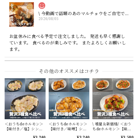
\ 今動画で話題のあのマルチョウをご自宅で / ★井本精肉のYouTubeで焼き方動画アップしました★【ジャストサイズ】芝浦直送 和牛大トロホルモン「マルチョウ」約100g（小腸）※他のホルモンと同様に食べやすい大きさにカットしてお届けします（長くはありません）
2026/08/05
お盆休みに食べる予定で注文しました。 発送も早く感謝し
ています。 食べるのが楽しみです。 またよろしくお願いし
ます。
その他のオススメはコチラ
【ホルモンちゃんぽんに匹敵する美味さ】一人で満腹究極の「あご出汁醬油」もつ鍋セット（アルミ鍋付）全て国産！醤油ベースの出汁に和牛ホルモンとたっぷりの国産野菜が染み込みます。ボリュームがあり1.5人前ぐらいの量です。鍋も野菜も準備が大変な方は特に必食です。この商品は届いた瞬間にコンロでもつ鍋が出来ます！何も準備する必要がありません。何もかも面倒くさい方におススメです！
2026/08/05
お盆休みに食べる予定で注文しました。 発送も早く感謝し
ています。 食べるのが楽しみです。 おまけのタンもありが
とうございます。 またよろしくお願いします。
＜おうちdeホルモン＞
＜おうちdeホルモン＞
\ 増量＆新価格/ ＜おう
【味付き／塩】シン・
【味付き／味噌】シ
ちdeホルモン＞【味付
【ジャストサイズ】「柔らか」牛ハラミ 約80g
和牛大トロホルモン3銃
ン・和牛大トロホルモ
き／辛口】シン・和牛
¥3,240
¥3,240
¥3,580