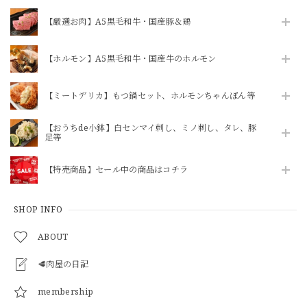
【厳選お肉】A5黒毛和牛・国産豚＆鶏
【ニクホルOPEN記念】【焼かずにそのまま食べれる】「和牛」ハチノス青唐出汁浸し80g（ニクホル＆井本精肉のInstagramフォローお願いします）
2026/07/28
【ホルモン】A5黒毛和牛・国産牛のホルモン
【ミートデリカ】もつ鍋セット、ホルモンちゃんぽん等
【ニクホルOPEN記念】【焼かずにそのまま食べれる】「和牛」ハチノス青唐出汁浸し80g（ニクホル＆井本精肉のInstagramフォローお願いします）
2026/07/28
【おうちde小鉢】白センマイ刺し、ミノ刺し、タレ、豚
足等
【特売商品】セール中の商品はコチラ
【焼かずそのまま食べれる】「和牛」白せんまい刺し 約100g ※酢味噌は別売りです【注意】ハマる人続出！酢味噌等を付けて食べたら止まりません
2026/07/28
SHOP INFO
ABOUT
🥩肉屋の日記
柔らかヒレ肉の味噌炒め（240g）3パックセット
2026/07/26
membership