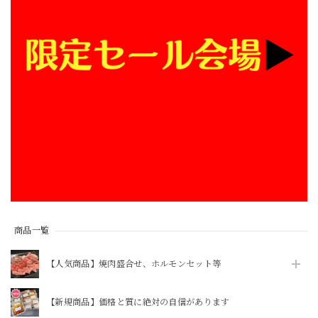
【焼かずそのまま食べれる】「和牛」白せんまい刺し 約100g ※酢味噌は別売りです【注意】ハマる人続出！酢味噌等を付けて食べたら止まりません
2026/07/30
いつもありがとうございます！
【送料込・冷蔵便・単体注文】李さん手作り 株付き白菜キムチ 1kg
2026/07/28
品物が来てから支払方法が長過ぎる。
商品一覧
【ボイル＆カット済】豚足約1本（1袋に約1本分の5カット入ってます）※酢味噌は別売りです→追加OPや商品追加にて購入をお願いします
2026/07/28
【人気商品】焼肉盛合せ、ホルモンセット等
いつも利用させていただいております！知人にも紹介して好
【新規商品】価格と質に絶対の自信があります
評です。