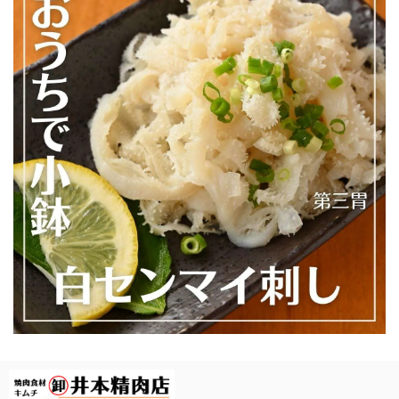
【焼かずにそのまま食べれる】＜種類別に個包装でお届け＞焼かない晩酌LIGHT「白センマイ刺し100g（酢味噌付）+がつポン酢+ハチノス青唐出汁浸し」※選べるおつまみOP
2026/07/09
＜3～5人前／全5種約550g＞「盛合せ」牛三昧満腹セット（A5黒毛和牛カルビ、A5黒毛和牛赤身切り落とし、国産牛ロース、牛ハラミ、牛タン）※ソーセージがOP限定で選択可能
2026/07/08
\ 今動画で話題のあのマルチョウをご自宅で / ★井本精肉のYouTubeで焼き方動画アップしました★【芝浦直送】和牛大トロ -ロング- 味付きホルモン「マルチョウ」約230g（小腸）韓国 ASMR 長い
2026/06/23
求めていたマルチョウそのものでした！ 脂もしつこくな
く、またリピートします！
\ 今動画で話題あのマルチョウをご自宅で / ★井本精肉のYouTubeで焼き方動画アップしました★【芝浦直送】和牛大トロ -超ロング- 味付きホルモン「マルチョウ」約380g（小腸）韓国 ASMR 長い