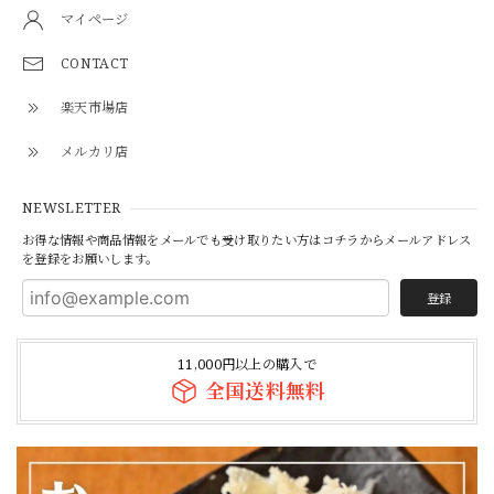
マイページ
\ 今動画で話題のあのマルチョウをご自宅で / ★井本精肉のYouTubeで焼き方動画アップしました★【芝浦直送】和牛大トロ -ロング- 味付きホルモン「マルチョウ」約230g（小腸）韓国 ASMR 長い
CONTACT
2026/07/23
楽天市場店
メルカリ店
【焼かずそのまま食べれる】「和牛」白せんまい刺し 約180g ※酢味噌は別売りです ※ご注文数によっては1P100gにてご注文のグラムまでご用意する場合もございます【注意】ハマる人続出！酢味噌等を付けて食べたら止まりません
2026/07/19
NEWSLETTER
お得な情報や商品情報をメールでも受け取りたい方はコチラからメールアドレス
を登録をお願いします。
白も黒もどちらもオススメです！
登録
【焼かずそのまま食べれる】「和牛」黒せんまい刺し 約80g ※酢味噌は別売りです【注意】ハマる人続出！酢味噌等を付けて食べたら止まりません（生産量が少ない為、数量制限中です）
11,000円以上の購入で
2026/07/19
全国送料無料
本当に美味しいです！身体にも良いですし小学生の息子も毎
日食べています。