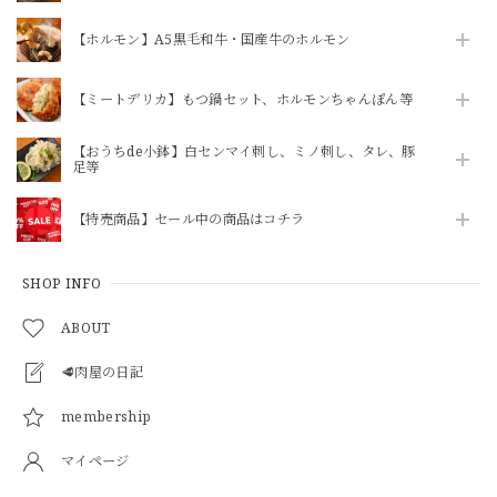
【ニクホルOPEN記念】【焼かずにそのまま食べれる】「和牛」ハチノス青唐出汁浸し80g（ニクホル＆井本精肉のInstagramフォローお願いします）
2026/07/28
【ホルモン】A5黒毛和牛・国産牛のホルモン
【ミートデリカ】もつ鍋セット、ホルモンちゃんぽん等
【ニクホルOPEN記念】【焼かずにそのまま食べれる】「和牛」ハチノス青唐出汁浸し80g（ニクホル＆井本精肉のInstagramフォローお願いします）
2026/07/28
【おうちde小鉢】白センマイ刺し、ミノ刺し、タレ、豚
足等
【特売商品】セール中の商品はコチラ
【焼かずそのまま食べれる】「和牛」白せんまい刺し 約100g ※酢味噌は別売りです【注意】ハマる人続出！酢味噌等を付けて食べたら止まりません
2026/07/28
SHOP INFO
ABOUT
🥩肉屋の日記
柔らかヒレ肉の味噌炒め（240g）3パックセット
2026/07/26
membership
マイページ