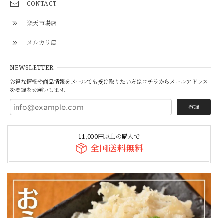
\ 今動画で話題のあのマルチョウをご自宅で / ★井本精肉のYouTubeで焼き方動画アップしました★【芝浦直送】和牛大トロ -ロング- 味付きホルモン「マルチョウ」約230g（小腸）韓国 ASMR 長い
CONTACT
2026/07/23
楽天市場店
メルカリ店
【焼かずそのまま食べれる】「和牛」白せんまい刺し 約180g ※酢味噌は別売りです ※ご注文数によっては1P100gにてご注文のグラムまでご用意する場合もございます【注意】ハマる人続出！酢味噌等を付けて食べたら止まりません
2026/07/19
NEWSLETTER
お得な情報や商品情報をメールでも受け取りたい方はコチラからメールアドレス
を登録をお願いします。
白も黒もどちらもオススメです！
登録
【焼かずそのまま食べれる】「和牛」黒せんまい刺し 約80g ※酢味噌は別売りです【注意】ハマる人続出！酢味噌等を付けて食べたら止まりません（生産量が少ない為、数量制限中です）
11,000円以上の購入で
2026/07/19
全国送料無料
本当に美味しいです！身体にも良いですし小学生の息子も毎
日食べています。
【焼かずにそのまま食べれる】＜種類別に個包装でお届け＞焼かない晩酌LIGHT「白センマイ刺し100g（酢味噌付）+がつポン酢+ハチノス青唐出汁浸し」※選べるおつまみOP